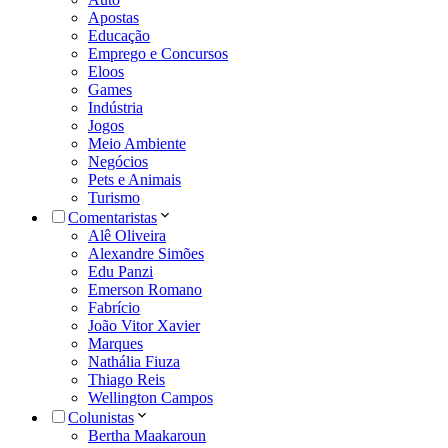
Apostas
Educação
Emprego e Concursos
Eloos
Games
Indústria
Jogos
Meio Ambiente
Negócios
Pets e Animais
Turismo
Comentaristas
Alê Oliveira
Alexandre Simões
Edu Panzi
Emerson Romano
Fabrício
João Vitor Xavier
Marques
Nathália Fiuza
Thiago Reis
Wellington Campos
Colunistas
Bertha Maakaroun