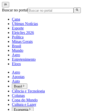
Buscar no portal
Capa
Últimas Notícias
Esporte
Eleições 2026
Política
Minas Gerais
Brasil
Mundo
Agro
Entretenimento
Eloos
Agro
Apostas
Auto
Brasil
Ciência e Tecnologia
Colunas
Copa do Mundo
Cultura e Lazer
Economia