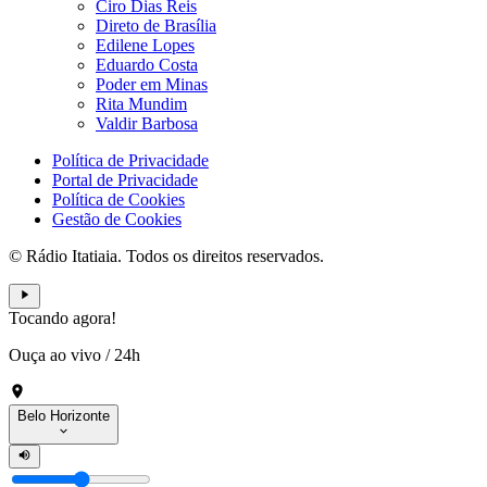
Ciro Dias Reis
Direto de Brasília
Edilene Lopes
Eduardo Costa
Poder em Minas
Rita Mundim
Valdir Barbosa
Política de Privacidade
Portal de Privacidade
Política de Cookies
Gestão de Cookies
© Rádio Itatiaia. Todos os direitos reservados.
Tocando agora!
Ouça ao vivo
/
24h
Belo Horizonte