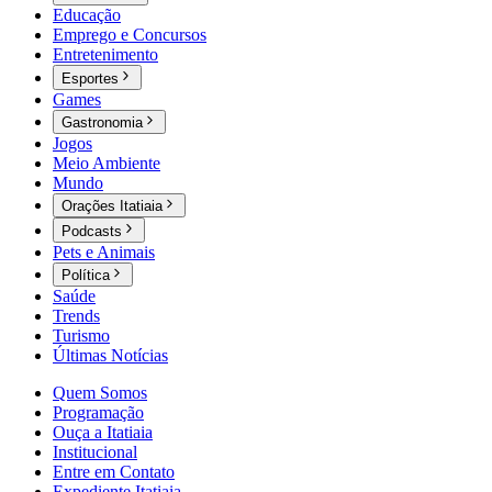
Educação
Emprego e Concursos
Entretenimento
Esportes
Games
Gastronomia
Jogos
Meio Ambiente
Mundo
Orações Itatiaia
Podcasts
Pets e Animais
Política
Saúde
Trends
Turismo
Últimas Notícias
Quem Somos
Programação
Ouça a Itatiaia
Institucional
Entre em Contato
Expediente Itatiaia