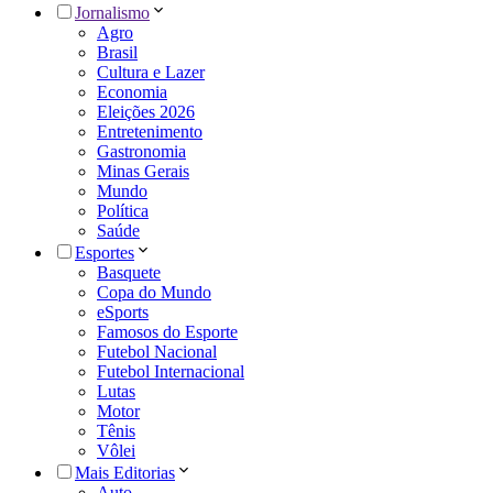
Jornalismo
Agro
Brasil
Cultura e Lazer
Economia
Eleições 2026
Entretenimento
Gastronomia
Minas Gerais
Mundo
Política
Saúde
Esportes
Basquete
Copa do Mundo
eSports
Famosos do Esporte
Futebol Nacional
Futebol Internacional
Lutas
Motor
Tênis
Vôlei
Mais Editorias
Auto