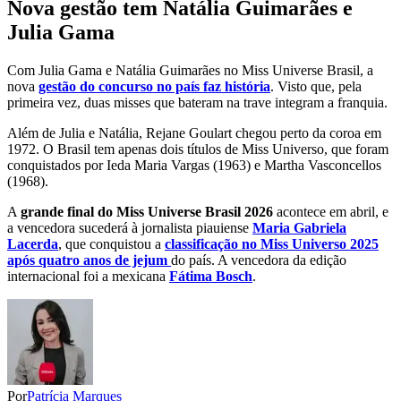
Nova gestão tem Natália Guimarães e
Julia Gama
Com Julia Gama e Natália Guimarães no Miss Universe Brasil, a
nova
gestão do concurso no país faz história
. Visto que, pela
primeira vez, duas misses que bateram na trave integram a franquia.
Além de Julia e Natália, Rejane Goulart chegou perto da coroa em
1972. O Brasil tem apenas dois títulos de Miss Universo, que foram
conquistados por Ieda Maria Vargas (1963) e Martha Vasconcellos
(1968).
A
grande final do Miss Universe Brasil 2026
acontece em abril, e
a vencedora sucederá à jornalista piauiense
Maria Gabriela
Lacerda
, que conquistou a
classificação no Miss Universo 2025
após quatro anos de jejum
do país. A vencedora da edição
internacional foi a mexicana
Fátima Bosch
.
Por
Patrícia Marques