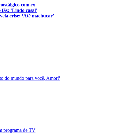
nostálgico com ex
 fãs: ‘Lindo casal’
evela crise: ‘Até machucar’
esso do mundo para você, Amor!'
 em programa de TV