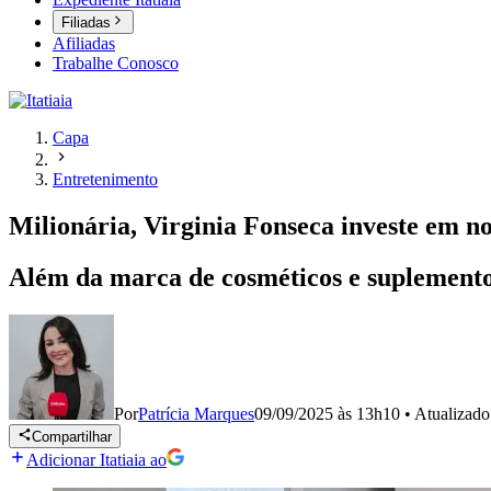
Filiadas
Afiliadas
Trabalhe Conosco
Capa
Entretenimento
Milionária, Virginia Fonseca investe em no
Além da marca de cosméticos e suplemento
Por
Patrícia Marques
09/09/2025 às 13h10
•
Atualizad
Compartilhar
Adicionar Itatiaia ao