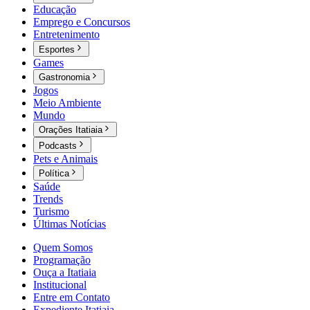
Educação
Emprego e Concursos
Entretenimento
Esportes
Games
Gastronomia
Jogos
Meio Ambiente
Mundo
Orações Itatiaia
Podcasts
Pets e Animais
Política
Saúde
Trends
Turismo
Últimas Notícias
Quem Somos
Programação
Ouça a Itatiaia
Institucional
Entre em Contato
Expediente Itatiaia