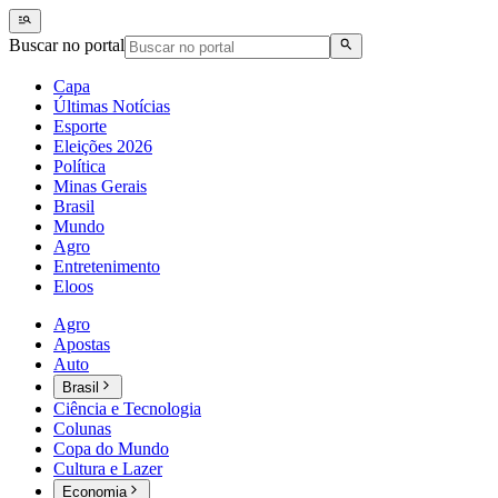
Buscar no portal
Capa
Últimas Notícias
Esporte
Eleições 2026
Política
Minas Gerais
Brasil
Mundo
Agro
Entretenimento
Eloos
Agro
Apostas
Auto
Brasil
Ciência e Tecnologia
Colunas
Copa do Mundo
Cultura e Lazer
Economia