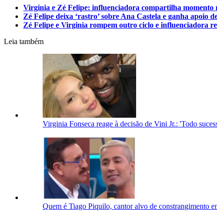
Virginia e Zé Felipe: influenciadora compartilha momento 
Zé Felipe deixa ‘rastro’ sobre Ana Castela e ganha apoio de
Zé Felipe e Virginia rompem outro ciclo e influenciadora r
Leia também
Virginia Fonseca reage à decisão de Vini Jr.: 'Todo suc
Quem é Tiago Piquilo, cantor alvo de constrangimento