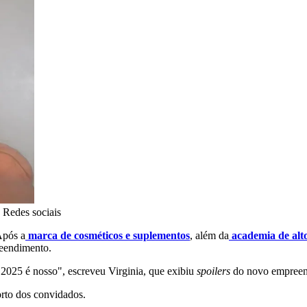
 Redes sociais
Após a
marca de cosméticos e suplementos
, além da
academia de alt
reendimento.
, 2025 é nosso", escreveu Virginia, que exibiu
spoilers
do novo empreen
orto dos convidados.