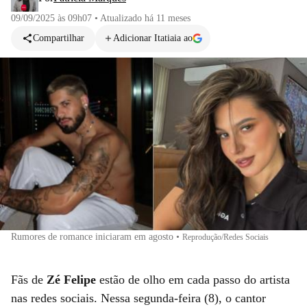
09/09/2025 às 09h07
•
Atualizado
há 11 meses
Compartilhar
Adicionar Itatiaia ao
Rumores de romance iniciaram em agosto
•
Reprodução/Redes Sociais
Fãs de
Zé Felipe
estão de olho em cada passo do artista
nas redes sociais. Nessa segunda-feira (8), o cantor