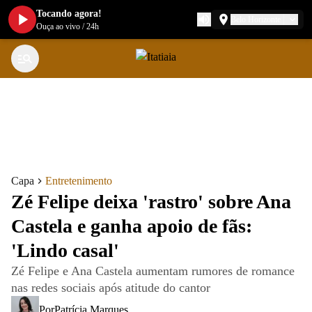
Tocando agora!
Belo Horizonte
Ouça ao vivo
/
24h
Capa
Entretenimento
Zé Felipe deixa 'rastro' sobre Ana
Castela e ganha apoio de fãs:
'Lindo casal'
Zé Felipe e Ana Castela aumentam rumores de romance
nas redes sociais após atitude do cantor
Por
Patrícia Marques