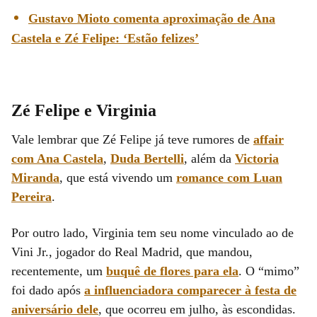
Gustavo Mioto comenta aproximação de Ana
Castela e Zé Felipe: ‘Estão felizes’
Zé Felipe e Virginia
Vale lembrar que Zé Felipe já teve rumores de
affair
com Ana Castela
,
Duda Bertelli
, além da
Victoria
Miranda
, que está vivendo um
romance com Luan
Pereira
.
Por outro lado, Virginia tem seu nome vinculado ao de
Vini Jr., jogador do Real Madrid, que mandou,
recentemente, um
buquê de flores para ela
. O “mimo”
foi dado após
a influenciadora comparecer à festa de
aniversário dele
, que ocorreu em julho, às escondidas.