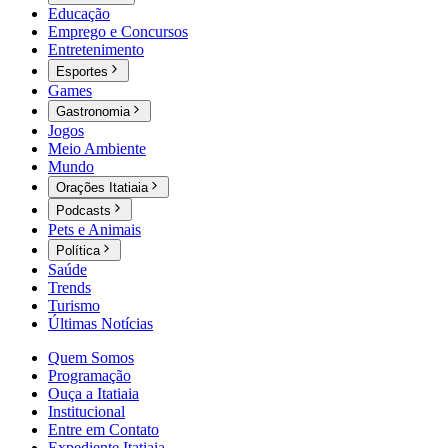
Educação
Emprego e Concursos
Entretenimento
Esportes
Games
Gastronomia
Jogos
Meio Ambiente
Mundo
Orações Itatiaia
Podcasts
Pets e Animais
Política
Saúde
Trends
Turismo
Últimas Notícias
Quem Somos
Programação
Ouça a Itatiaia
Institucional
Entre em Contato
Expediente Itatiaia