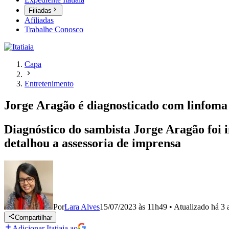
Filiadas
Afiliadas
Trabalhe Conosco
Capa
Entretenimento
Jorge Aragão é diagnosticado com linfom
Diagnóstico do sambista Jorge Aragão foi i
detalhou a assessoria de imprensa
Por
Lara Alves
15/07/2023 às 11h49
•
Atualizado
há 3 
Compartilhar
Adicionar Itatiaia ao