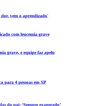
a dor, vem o aprendizado'
icado com leucemia grave
ia grave, e equipe faz apelo
ça para 4 pessoas em SP
das do pai: ‘Sempre exagerado’