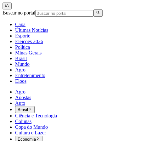
Buscar no portal
Capa
Últimas Notícias
Esporte
Eleições 2026
Política
Minas Gerais
Brasil
Mundo
Agro
Entretenimento
Eloos
Agro
Apostas
Auto
Brasil
Ciência e Tecnologia
Colunas
Copa do Mundo
Cultura e Lazer
Economia