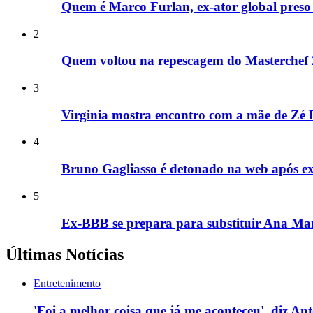
Quem é Marco Furlan, ex-ator global preso 
2
Quem voltou na repescagem do Masterchef
3
Virginia mostra encontro com a mãe de Zé F
4
Bruno Gagliasso é detonado na web após e
5
Ex-BBB se prepara para substituir Ana Mar
Últimas Notícias
Entretenimento
'Foi a melhor coisa que já me aconteceu', diz An