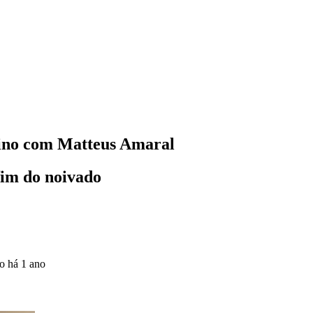
mino com Matteus Amaral
fim do noivado
do
há 1 ano