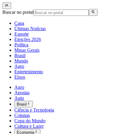
Buscar no portal
Capa
Últimas Notícias
Esporte
Eleições 2026
Política
Minas Gerais
Brasil
Mundo
Agro
Entretenimento
Eloos
Agro
Apostas
Auto
Brasil
Ciência e Tecnologia
Colunas
Copa do Mundo
Cultura e Lazer
Economia