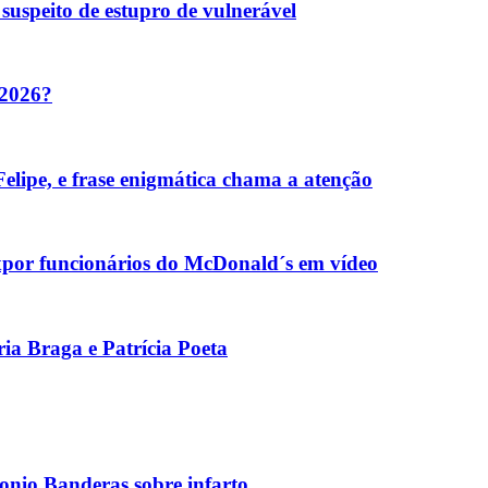
suspeito de estupro de vulnerável
 2026?
elipe, e frase enigmática chama a atenção
xpor funcionários do McDonald´s em vídeo
ia Braga e Patrícia Poeta
tonio Banderas sobre infarto