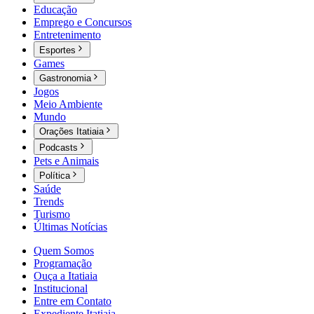
Educação
Emprego e Concursos
Entretenimento
Esportes
Games
Gastronomia
Jogos
Meio Ambiente
Mundo
Orações Itatiaia
Podcasts
Pets e Animais
Política
Saúde
Trends
Turismo
Últimas Notícias
Quem Somos
Programação
Ouça a Itatiaia
Institucional
Entre em Contato
Expediente Itatiaia