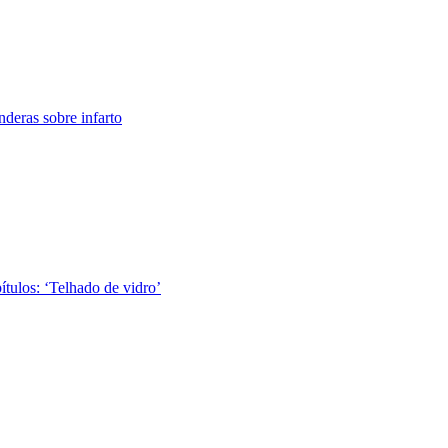
nderas sobre infarto
tulos: ‘Telhado de vidro’