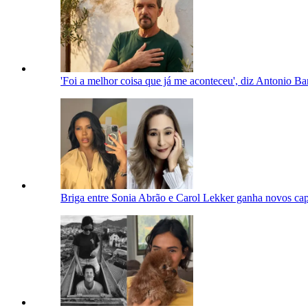
'Foi a melhor coisa que já me aconteceu', diz Antonio Ba
Briga entre Sonia Abrão e Carol Lekker ganha novos capí