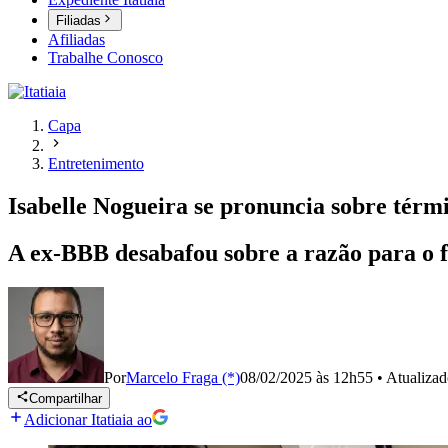
Filiadas
Afiliadas
Trabalhe Conosco
Capa
Entretenimento
Isabelle Nogueira se pronuncia sobre tér
A ex-BBB desabafou sobre a razão para o 
Por
Marcelo Fraga (*)
08/02/2025 às 12h55
•
Atualiza
Compartilhar
Adicionar Itatiaia ao