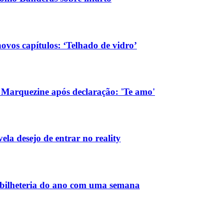
vos capítulos: ‘Telhado de vidro’
Marquezine após declaração: 'Te amo'
la desejo de entrar no reality
bilheteria do ano com uma semana