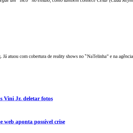
 consegue um “bico” no ensaio, como também conhece César (Cauã R
ng. Já atuou com cobertura de reality shows no ‶NaTelinha” e na agênci
 Vini Jr. deletar fotos
e web aponta possível crise