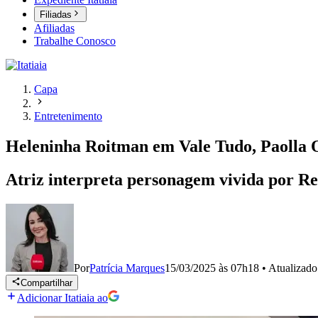
Filiadas
Afiliadas
Trabalhe Conosco
Capa
Entretenimento
Heleninha Roitman em Vale Tudo, Paolla Ol
Atriz interpreta personagem vivida por Re
Por
Patrícia Marques
15/03/2025 às 07h18
•
Atualizad
Compartilhar
Adicionar Itatiaia ao