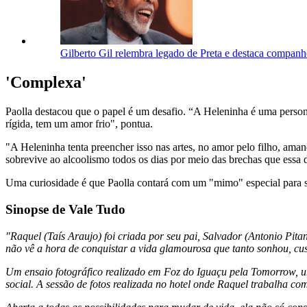
Gilberto Gil relembra legado de Preta e destaca companh
'Complexa'
Paolla destacou que o papel é um desafio. “A Heleninha é uma person
rígida, tem um amor frio", pontua.
"A Heleninha tenta preencher isso nas artes, no amor pelo filho, ama
sobrevive ao alcoolismo todos os dias por meio das brechas que essa 
Uma curiosidade é que Paolla contará com um "mimo" especial para sua
Sinopse de Vale Tudo
"Raquel (Taís Araujo) foi criada por seu pai, Salvador (Antonio Pi
não vê a hora de conquistar a vida glamourosa que tanto sonhou, cust
Um ensaio fotográfico realizado em Foz do Iguaçu pela Tomorrow, 
social. A sessão de fotos realizada no hotel onde Raquel trabalha 