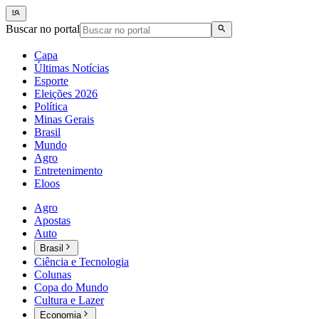
Buscar no portal
Capa
Últimas Notícias
Esporte
Eleições 2026
Política
Minas Gerais
Brasil
Mundo
Agro
Entretenimento
Eloos
Agro
Apostas
Auto
Brasil
Ciência e Tecnologia
Colunas
Copa do Mundo
Cultura e Lazer
Economia