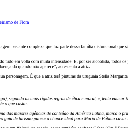
eirismo de Flora
agem bastante complexa que faz parte dessa família disfuncional que 
ndo tudo em volta com muita intensidade. E, por ser alcoolista, todos 
doença dá quando não aparece”, acrescenta a atriz.
 personagem. É que a atriz terá pinturas da uruguaia Stella Margarita
tanga), segundo as mais rígidas regras de ética e moral, e, tenta edu
e o que custar.
uma das maiores agências de conteúdo da América Latina, marca o pr
como guia de turismo parece a chance ideal para Maria de Fátima cav