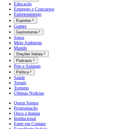
Educação
Emprego e Concursos
Entretenimento
Esportes
Games
Gastronomia
Jogos
Meio Ambiente
Mundo
Orações Itatiaia
Podcasts
Pets e Animais
Política
Saúde
Trends
Turismo
Últimas Notícias
Quem Somos
Programação
Ouça a Itatiaia
Institucional
Entre em Contato
Expediente Itatiaia