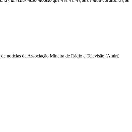
eymond), um charmoso modelo quem tem um quê de mau-caratismo que
a de notícias da Associação Mineira de Rádio e Televisão (Amirt).