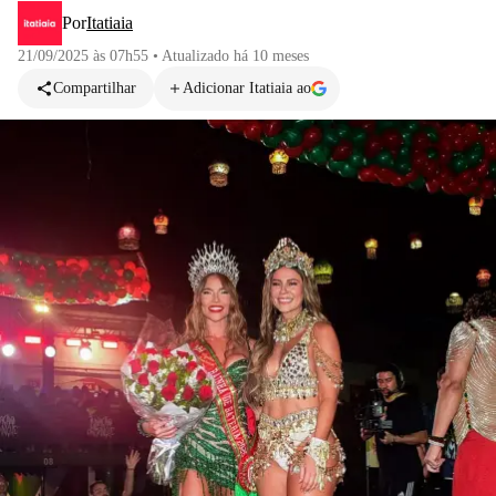
Por
Itatiaia
21/09/2025 às 07h55
•
Atualizado
há 10 meses
Compartilhar
Adicionar Itatiaia ao