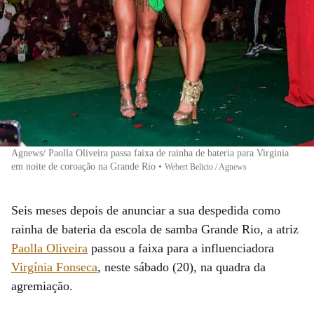
Agnews/ Paolla Oliveira passa faixa de rainha de bateria para Virginia
em noite de coroação na Grande Rio
•
Webert Belicio / Agnews
Seis meses depois de anunciar a sua despedida como
rainha de bateria da escola de samba Grande Rio, a atriz
Paolla Oliveira
passou a faixa para a influenciadora
Virgínia Fonseca
, neste sábado (20), na quadra da
agremiação.