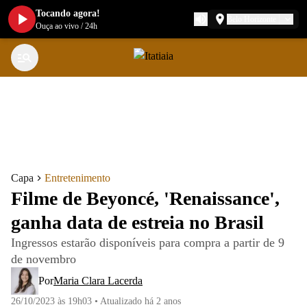
Tocando agora!
Belo Horizonte
Ouça ao vivo
/
24h
Capa
Entretenimento
Filme de Beyoncé, 'Renaissance',
ganha data de estreia no Brasil
Ingressos estarão disponíveis para compra a partir de 9
de novembro
Por
Maria Clara Lacerda
26/10/2023 às 19h03
•
Atualizado
há 2 anos