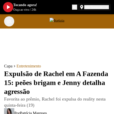
Tocando agora!
Belo Horizonte
Ouça ao vivo
/
24h
Capa
Entretenimento
Expulsão de Rachel em A Fazenda
15: peões brigam e Jenny detalha
agressão
Favorita ao prêmio, Rachel foi expulsa do reality nesta
quinta-feira (19)
Por
Patrícia Marques