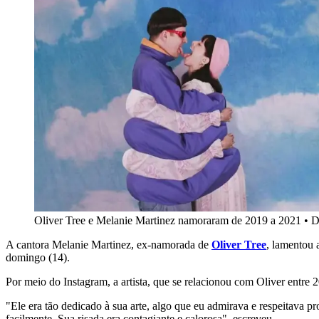
Oliver Tree e Melanie Martinez namoraram de 2019 a 2021
•
D
A cantora Melanie Martinez, ex-namorada de
Oliver Tree
, lamentou 
domingo (14).
Por meio do Instagram, a artista, que se relacionou com Oliver ent
"Ele era tão dedicado à sua arte, algo que eu admirava e respeitava 
facilmente. Sua risada era contagiante e calorosa", escreveu.