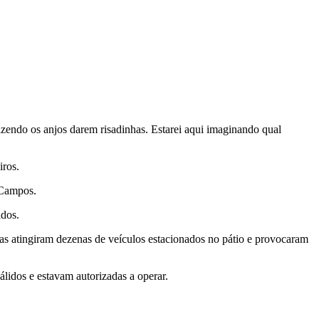
endo os anjos darem risadinhas. Estarei aqui imaginando qual
iros.
 Campos.
idos.
s atingiram dezenas de veículos estacionados no pátio e provocaram
lidos e estavam autorizadas a operar.