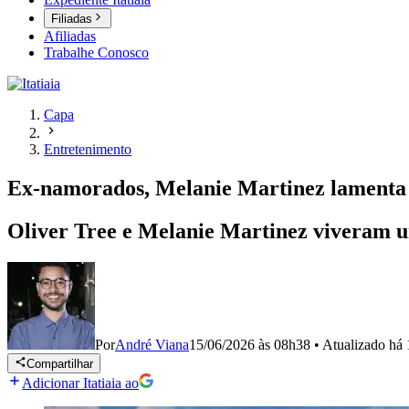
Filiadas
Afiliadas
Trabalhe Conosco
Capa
Entretenimento
Ex-namorados, Melanie Martinez lamenta 
Oliver Tree e Melanie Martinez viveram u
Por
André Viana
15/06/2026 às 08h38
•
Atualizado
há 
Compartilhar
Adicionar Itatiaia ao