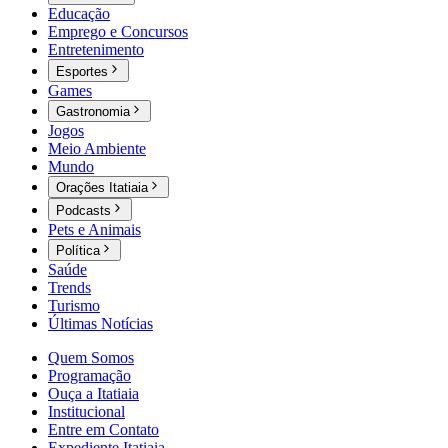
Educação
Emprego e Concursos
Entretenimento
Esportes
Games
Gastronomia
Jogos
Meio Ambiente
Mundo
Orações Itatiaia
Podcasts
Pets e Animais
Política
Saúde
Trends
Turismo
Últimas Notícias
Quem Somos
Programação
Ouça a Itatiaia
Institucional
Entre em Contato
Expediente Itatiaia