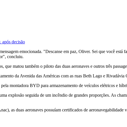
. após decisão
ensagem emocionada. "Descanse em paz, Oliver. Sei que você está faz
r", concluiu.
ros, que matou também o piloto das duas aeronaves e outros três passage
ruzamento da Avenida das Américas com as ruas Beth Lago e Rivadávia
do pela montadora BYD para armazenamento de veículos elétricos e híbr
uma explosão seguida de um incêndio de grandes proporções. As chama
c), as duas aeronaves possuíam certificados de aeronavegabilidade vá