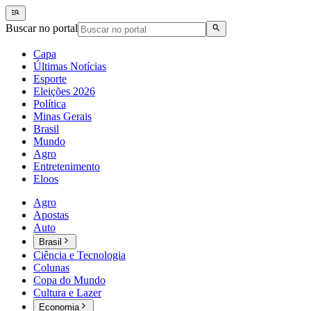
Buscar no portal
Capa
Últimas Notícias
Esporte
Eleições 2026
Política
Minas Gerais
Brasil
Mundo
Agro
Entretenimento
Eloos
Agro
Apostas
Auto
Brasil
Ciência e Tecnologia
Colunas
Copa do Mundo
Cultura e Lazer
Economia