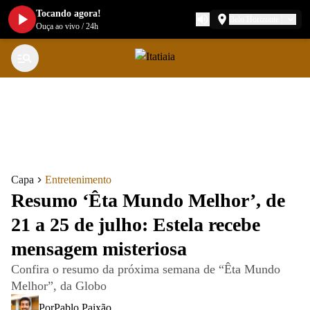
Tocando agora!
Belo Horizonte
Ouça ao vivo
/
24h
Capa
Entretenimento
Resumo ‘Êta Mundo Melhor’, de
21 a 25 de julho: Estela recebe
mensagem misteriosa
Confira o resumo da próxima semana de “Êta Mundo
Melhor”, da Globo
Por
Pablo Paixão