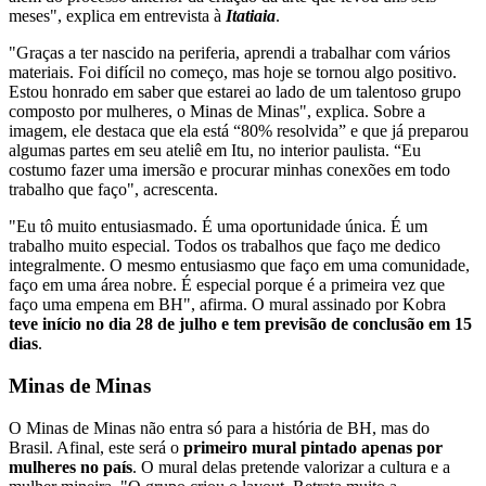
meses", explica em entrevista à
Itatiaia
.
"Graças a ter nascido na periferia, aprendi a trabalhar com vários
materiais. Foi difícil no começo, mas hoje se tornou algo positivo.
Estou honrado em saber que estarei ao lado de um talentoso grupo
composto por mulheres, o Minas de Minas", explica. Sobre a
imagem, ele destaca que ela está “80% resolvida” e que já preparou
algumas partes em seu ateliê em Itu, no interior paulista. “Eu
costumo fazer uma imersão e procurar minhas conexões em todo
trabalho que faço", acrescenta.
"Eu tô muito entusiasmado. É uma oportunidade única. É um
trabalho muito especial. Todos os trabalhos que faço me dedico
integralmente. O mesmo entusiasmo que faço em uma comunidade,
faço em uma área nobre. É especial porque é a primeira vez que
faço uma empena em BH", afirma. O mural assinado por Kobra
teve início no dia 28 de julho e tem previsão de conclusão em 15
dias
.
Minas de Minas
O Minas de Minas não entra só para a história de BH, mas do
Brasil. Afinal, este será o
primeiro mural pintado apenas por
mulheres no país
. O mural delas pretende valorizar a cultura e a