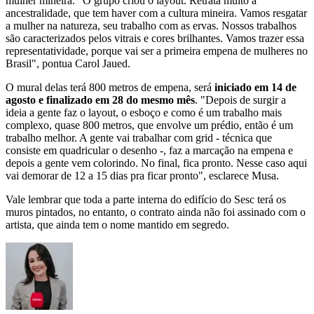
mulher mineira. "O grupo criou o layout. Retrata muito a
ancestralidade, que tem haver com a cultura mineira. Vamos resgatar
a mulher na natureza, seu trabalho com as ervas. Nossos trabalhos
são caracterizados pelos vitrais e cores brilhantes. Vamos trazer essa
representatividade, porque vai ser a primeira empena de mulheres no
Brasil", pontua Carol Jaued.
O mural delas terá 800 metros de empena, será
iniciado em 14 de
agosto e finalizado em 28 do mesmo mês
. "Depois de surgir a
ideia a gente faz o layout, o esboço e como é um trabalho mais
complexo, quase 800 metros, que envolve um prédio, então é um
trabalho melhor. A gente vai trabalhar com grid - técnica que
consiste em quadricular o desenho -, faz a marcação na empena e
depois a gente vem colorindo. No final, fica pronto. Nesse caso aqui
vai demorar de 12 a 15 dias pra ficar pronto", esclarece Musa.
Vale lembrar que toda a parte interna do edifício do Sesc terá os
muros pintados, no entanto, o contrato ainda não foi assinado com o
artista, que ainda tem o nome mantido em segredo.