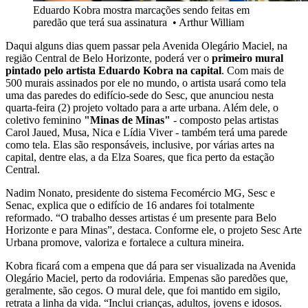
Eduardo Kobra mostra marcações sendo feitas em
paredão que terá sua assinatura
•
Arthur William
Daqui alguns dias quem passar pela Avenida Olegário Maciel, na
região Central de Belo Horizonte, poderá ver o
primeiro mural
pintado pelo artista Eduardo Kobra na capital
. Com mais de
500 murais assinados por ele no mundo, o artista usará como tela
uma das paredes do edifício-sede do Sesc, que anunciou nesta
quarta-feira (2) projeto voltado para a arte urbana. Além dele, o
coletivo feminino
"Minas de Minas"
- composto pelas artistas
Carol Jaued, Musa, Nica e Lídia Viver - também terá uma parede
como tela. Elas são responsáveis, inclusive, por várias artes na
capital, dentre elas, a da Elza Soares, que fica perto da estação
Central.
Nadim Nonato, presidente do sistema Fecomércio MG, Sesc e
Senac, explica que o edifício de 16 andares foi totalmente
reformado. “O trabalho desses artistas é um presente para Belo
Horizonte e para Minas”, destaca. Conforme ele, o projeto Sesc Arte
Urbana promove, valoriza e fortalece a cultura mineira.
Kobra ficará com a empena que dá para ser visualizada na Avenida
Olegário Maciel, perto da rodoviária. Empenas são paredões que,
geralmente, são cegos. O mural dele, que foi mantido em sigilo,
retrata a linha da vida. “Inclui crianças, adultos, jovens e idosos.