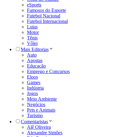
eSports
Famosos do Esporte
Futebol Nacional
Futebol Internacional
Lutas
Motor
Tênis
Vôlei
Mais Editorias
Auto
Apostas
Educação
Emprego e Concursos
Eloos
Games
Indústria
Jogos
Meio Ambiente
Negócios
Pets e Animais
Turismo
Comentaristas
Alê Oliveira
Alexandre Simões