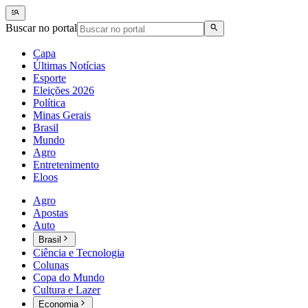
Buscar no portal
Capa
Últimas Notícias
Esporte
Eleições 2026
Política
Minas Gerais
Brasil
Mundo
Agro
Entretenimento
Eloos
Agro
Apostas
Auto
Brasil
Ciência e Tecnologia
Colunas
Copa do Mundo
Cultura e Lazer
Economia