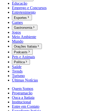
Educação
Emprego e Concursos
Entretenimento
Esportes
Games
Gastronomia
Jogos
Meio Ambiente
Mundo
Orações Itatiaia
Podcasts
Pets e Animais
Política
Saúde
Trends
Turismo
Últimas Notícias
Quem Somos
Programação
Ouça a Itatiaia
Institucional
Entre em Contato
Expediente Itatiaia