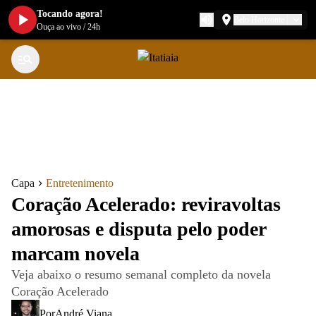
Tocando agora!
Belo Horizonte
Ouça ao vivo
/
24h
Capa
Entretenimento
Coração Acelerado: reviravoltas
amorosas e disputa pelo poder
marcam novela
Veja abaixo o resumo semanal completo da novela
Coração Acelerado
Por
André Viana