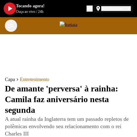
Tocando agora!
Belo Horizonte
Ouça ao vivo
/
24h
Capa
Entretenimento
De amante 'perversa' à rainha:
Camila faz aniversário nesta
segunda
A atual rainha da Inglaterra tem um passado repletos de
polêmicas envolvendo seu relacionamento com o rei
Charles III