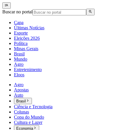
Buscar no portal
Capa
Últimas Notícias
Esporte
Eleições 2026
Política
Minas Gerais
Brasil
Mundo
Agro
Entretenimento
Eloos
Agro
Apostas
Auto
Brasil
Ciência e Tecnologia
Colunas
Copa do Mundo
Cultura e Lazer
Economia