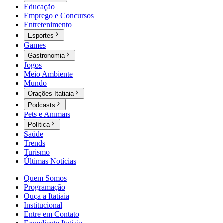
Educação
Emprego e Concursos
Entretenimento
Esportes
Games
Gastronomia
Jogos
Meio Ambiente
Mundo
Orações Itatiaia
Podcasts
Pets e Animais
Política
Saúde
Trends
Turismo
Últimas Notícias
Quem Somos
Programação
Ouça a Itatiaia
Institucional
Entre em Contato
Expediente Itatiaia