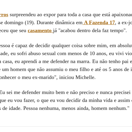
rros
surpreendeu ao expor para toda a casa que está apaixona
e domingo (19). Durante dinâmica em
A Fazenda 17
, a ex-j
eceu que seu
casamento
já "acabou dentro dela faz tempo".
soa é capaz de decidir qualquer coisa sobre mim, em absolu
dade, eu sofri abuso sexual com menos de 10 anos, eu vivi vio
 casa, eu aprendi a me defender na marra. Eu não tenho pai 
e um homem que não assumiu o meu filho e até os 5 anos de i
conhecer o meu ex-marido", iniciou Michelle.
"Eu sei me defender muito bem e não preciso e nunca precise
que eu vou fazer, o que eu vou decidir da minha vida e assim 
s de idade. Pessoa nenhuma, menos ainda, homem nenhum."