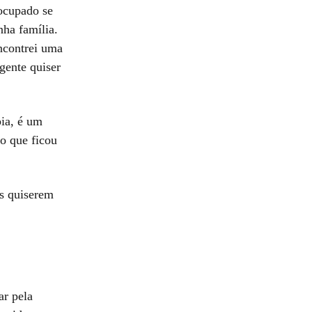
eocupado se
nha família.
encontrei uma
gente quiser
bia, é um
ho que ficou
s quiserem
ar pela