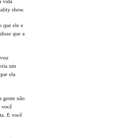
a vida
ality show.
o que ele e
disse que a
 vou
seria um
que ela
a gente não
s você
ta. E você