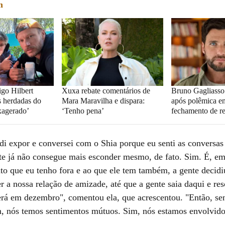
m
igo Hilbert
Xuxa rebate comentários de
Bruno Gagliasso
 herdadas do
Mara Maravilha e dispara:
após polêmica e
xagerado’
‘Tenho pena’
fechamento de re
di expor e conversei com o Shia porque eu senti as conversas 
te já não consegue mais esconder mesmo, de fato. Sim. É, em
to que eu tenho fora e ao que ele tem também, a gente decidi
r a nossa relação de amizade, até que a gente saia daqui e res
erá em dezembro", comentou ela, que acrescentou. "Então, se
m, nós temos sentimentos mútuos. Sim, nós estamos envolvido