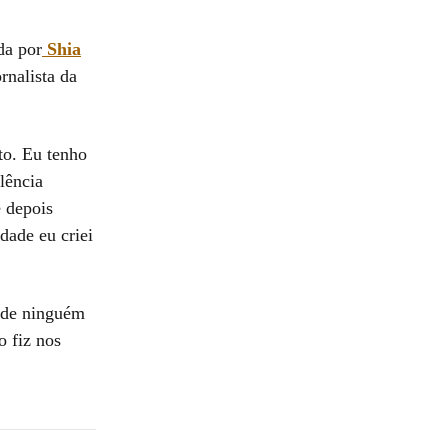
da por
Shia
ornalista da
to. Eu tenho
lência
e depois
dade eu criei
i de ninguém
o fiz nos