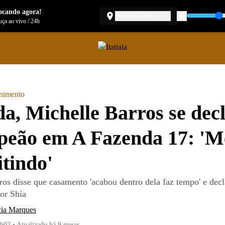
ocando agora!
Belo Horizonte
ça ao vivo
/
24h
enimento
a, Michelle Barros se dec
peão em A Fazenda 17: 'M
tindo'
ros disse que casamento 'acabou dentro dela faz tempo' e decl
or Shia
cia Marques
1h02
•
Atualizado
há 9 meses