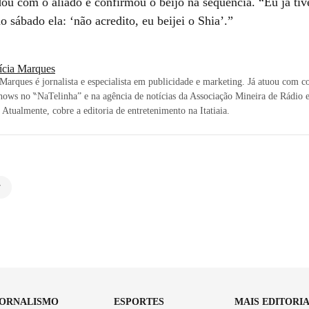
ou com o aliado e confirmou o beijo na sequência. “Eu já tive
o sábado ela: ‘não acredito, eu beijei o Shia’.”
rícia Marques
 Marques é jornalista e especialista em publicidade e marketing. Já atuou com c
shows no ‶NaTelinha” e na agência de notícias da Associação Mineira de Rádio 
 Atualmente, cobre a editoria de entretenimento na Itatiaia.
7
JORNALISMO
ESPORTES
MAIS EDITORI