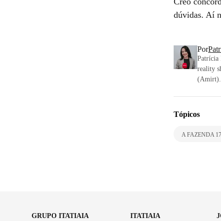
Créo concord
dúvidas. Aí n
Por
Pat
Patrícia
reality 
(Amirt).
Tópicos
A FAZENDA 1
GRUPO ITATIAIA
ITATIAIA