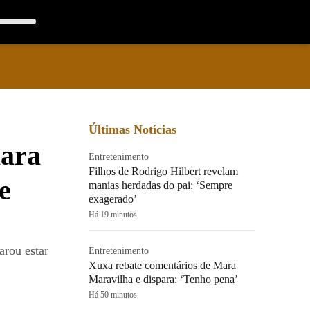
Últimas Notícias
lara
Entretenimento
Filhos de Rodrigo Hilbert revelam
e
manias herdadas do pai: ‘Sempre
exagerado’
Há 19 minutos
arou estar
Entretenimento
Xuxa rebate comentários de Mara
Maravilha e dispara: ‘Tenho pena’
Há 50 minutos