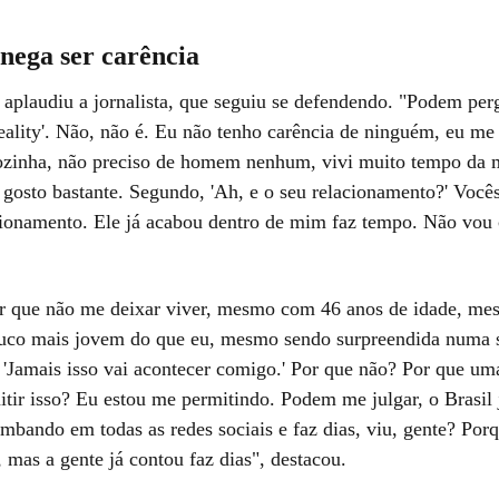
nega ser carência
 aplaudiu a jornalista, que seguiu se defendendo. "Podem perg
eality'. Não, não é. Eu não tenho carência de ninguém, eu me
zinha, não preciso de homem nenhum, vivi muito tempo da 
é gosto bastante. Segundo, 'Ah, e o seu relacionamento?' Voc
ionamento. Ele já acabou dentro de mim faz tempo. Não vou 
or que não me deixar viver, mesmo com 46 anos de idade, me
uco mais jovem do que eu, mesmo sendo surpreendida numa 
: 'Jamais isso vai acontecer comigo.' Por que não? Por que u
tir isso? Eu estou me permitindo. Podem me julgar, o Brasil j
ombando em todas as redes sociais e faz dias, viu, gente? Por
 mas a gente já contou faz dias", destacou.