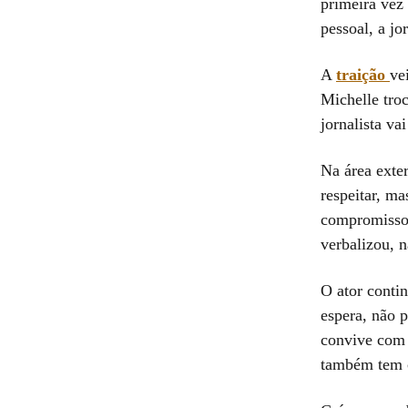
primeira vez 
pessoal, a jo
A
traição
ve
Michelle tro
jornalista va
Na área exte
respeitar, ma
compromisso.
verbalizou, n
O ator conti
espera, não 
convive com 
também tem c