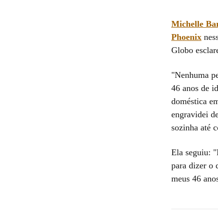
Michelle Ba
Phoenix
ness
Globo esclar
"Nenhuma pes
46 anos de i
doméstica em
engravidei d
sozinha até 
Ela seguiu: 
para dizer o 
meus 46 ano