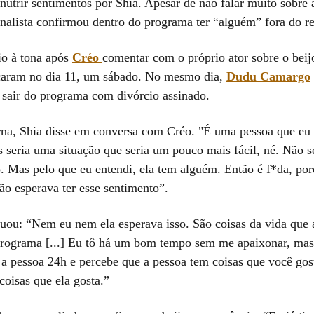
nutrir sentimentos por Shia. Apesar de não falar muito sobre 
rnalista confirmou dentro do programa ter “alguém” fora do re
io à tona após
Créo
comentar com o próprio ator sobre o beij
caram no dia 11, um sábado. No mesmo dia,
Dudu Camargo
i sair do programa com divórcio assinado.
rna, Shia disse em conversa com Créo. "É uma pessoa que eu
s seria uma situação que seria um pouco mais fácil, né. Não 
 Mas pelo que eu entendi, ela tem alguém. Então é f*da, por
ão esperava ter esse sentimento”.
nuou: “Nem eu nem ela esperava isso. São coisas da vida que 
programa [...] Eu tô há um bom tempo sem me apaixonar, ma
a pessoa 24h e percebe que a pessoa tem coisas que você gos
oisas que ela gosta.”