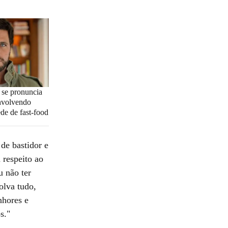
 se pronuncia
nvolvendo
de de fast-food
de bastidor e
 respeito ao
u não ter
olva tudo,
nhores e
s."