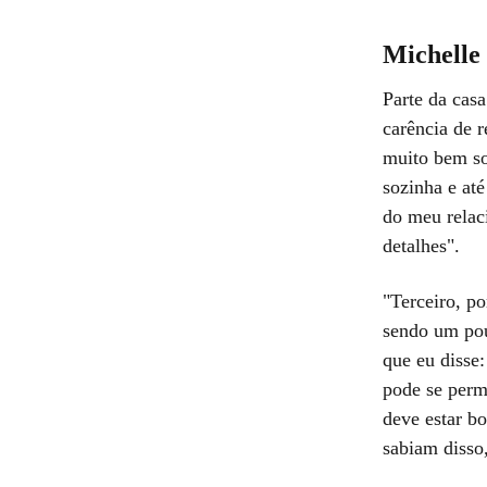
Michelle 
Parte da casa
carência de r
muito bem so
sozinha e at
do meu relac
detalhes".
"Terceiro, p
sendo um po
que eu disse
pode se permi
deve estar b
sabiam disso,