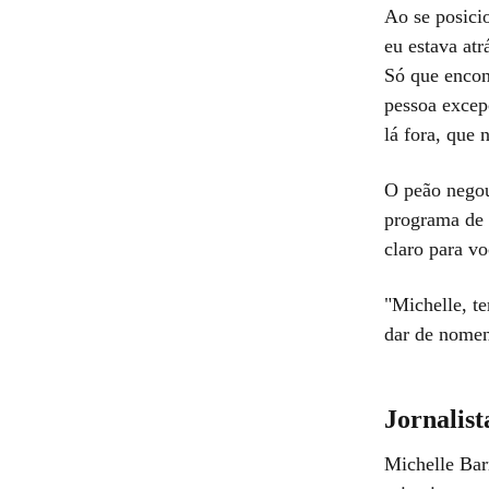
Ao se posici
eu estava atr
Só que encon
pessoa excep
lá fora, que
O peão negou 
programa de 
claro para vo
"Michelle, t
dar de nomen
Jornalist
Michelle Bar