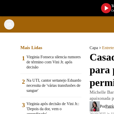
T
Ou
Mais Lidas
Capa
Entret
Casad
Virginia Fonseca silencia rumores
1
de término com Vini Jr. após
para 
decisão
permi
Na UTI, cantor sertanejo Eduardo
2
necessita de 'várias transfusões de
sangue'
Michelle Bar
apaixonada p
Virginia após decisão de Vini Jr.:
3
Por
Patrí
'Depois da dor, vem o
aprendizado'
20/10/2025 às 1