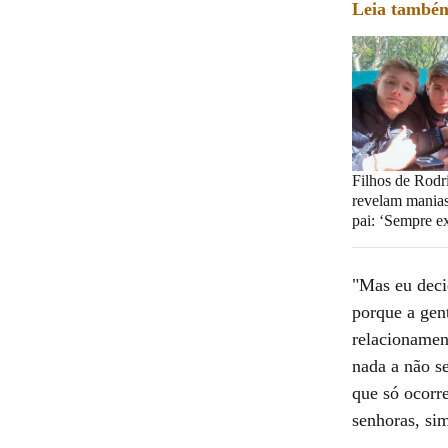
Leia també
Filhos de Rodr
revelam manias
pai: ‘Sempre e
"Mas eu deci
porque a gen
relacionamen
nada a não se
que só ocorr
senhoras, si