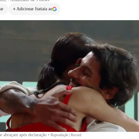
ar
Adicionar Itatiaia ao
se abraçam após declaração
•
Reprodução | Record