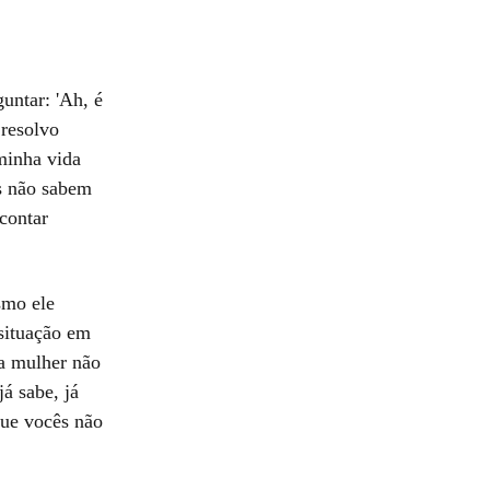
untar: 'Ah, é
 resolvo
minha vida
ês não sabem
contar
smo ele
situação em
ma mulher não
á sabe, já
que vocês não