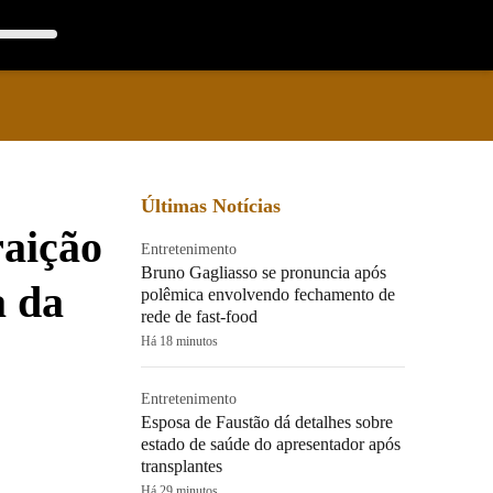
Últimas Notícias
raição
Entretenimento
Bruno Gagliasso se pronuncia após
a da
polêmica envolvendo fechamento de
rede de fast-food
Há 18 minutos
Entretenimento
Esposa de Faustão dá detalhes sobre
estado de saúde do apresentador após
transplantes
Há 29 minutos