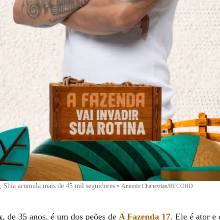
s, Shia acumula mais de 45 mil seguidores
•
Antonio Chahestian/RECORD
x
, de 35 anos, é um dos peões de
A Fazenda 17
. Ele é ator e