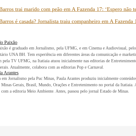
Barros trai marido com peão em A Fazenda 17: ‘Espero não 
Barros é casada? Jornalista traiu companheiro em A Fazenda 
lo Paixão
aixão é graduado em Jornalismo, pela UFMG, e em Cinema e Audiovisual, pelo
itário UNA BH. Tem experiência em diferentes áreas da comunicação e market
 pela TV UFMG, na Itatiaia atuou inicialmente nas editorias de Entreteniment
rais. Atualmente, colabora com as editorias Pop e Carnaval.
la Arantes
em Jornalismo pela Puc Minas, Paula Arantes produziu inicialmente conteúdos
s Minas Gerais, Brasil, Mundo, Orações e Entretenimento no portal da Itatiaia.
 com a editoria Meio Ambiente. Antes, passou pelo jornal Estado de Minas.