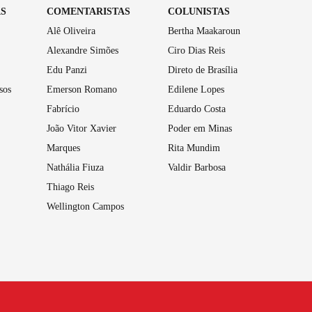
AS
COMENTARISTAS
COLUNISTAS
Alê Oliveira
Bertha Maakaroun
Alexandre Simões
Ciro Dias Reis
Edu Panzi
Direto de Brasília
sos
Emerson Romano
Edilene Lopes
Fabrício
Eduardo Costa
João Vitor Xavier
Poder em Minas
Marques
Rita Mundim
Nathália Fiuza
Valdir Barbosa
Thiago Reis
Wellington Campos