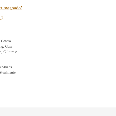
ter magoado’
17
 Centro
ing. Com
o, Cultura e
 para as
 Atualmente,