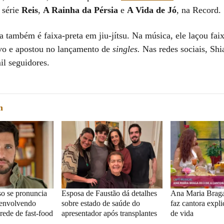
 série
Reis
,
A Rainha da Pérsia
e
A Vida de Jó
, na Record.
a também é faixa-preta em jiu-jítsu. Na música, ele laçou faix
ivo e apostou no lançamento de
singles.
Nas redes sociais, Sh
il seguidores.
m
o se pronuncia
Esposa de Faustão dá detalhes
Ana Maria Braga 
 envolvendo
sobre estado de saúde do
faz cantora expli
rede de fast-food
apresentador após transplantes
de vida