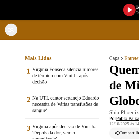
T
Ou
Mais Lidas
Capa
Entret
Quem 
Virginia Fonseca silencia rumores
1
de término com Vini Jr. após
de Mi
decisão
Glob
Na UTI, cantor sertanejo Eduardo
2
necessita de 'várias transfusões de
sangue'
Shia Phoenix
Por
Pablo Paix
12/10/2025 às 1
Virginia após decisão de Vini Jr.:
3
'Depois da dor, vem o
Compartilh
aprendizado'