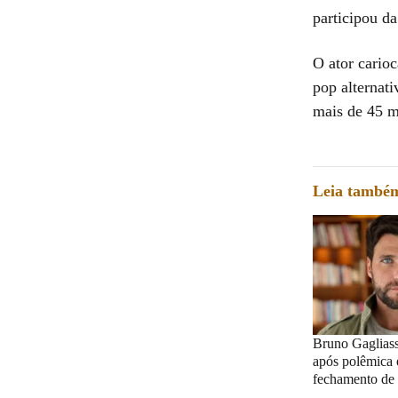
participou da
O ator carioc
pop alternat
mais de 45 m
Leia també
Bruno Gagliass
após polêmica
fechamento de 