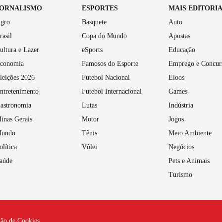
JORNALISMO
ESPORTES
MAIS EDITORI
gro
Basquete
Auto
rasil
Copa do Mundo
Apostas
ultura e Lazer
eSports
Educação
conomia
Famosos do Esporte
Emprego e Concur
leições 2026
Futebol Nacional
Eloos
ntretenimento
Futebol Internacional
Games
astronomia
Lutas
Indústria
inas Gerais
Motor
Jogos
undo
Tênis
Meio Ambiente
olítica
Vôlei
Negócios
aúde
Pets e Animais
Turismo
tão de Cookies