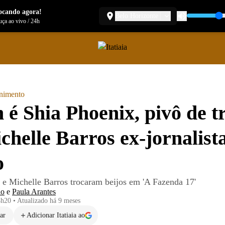
ocando agora!
Belo Horizonte
ça ao vivo
/
24h
enimento
é Shia Phoenix, pivô de t
chelle Barros ex-jornalist
o
 e Michelle Barros trocaram beijos em 'A Fazenda 17'
ão
e
Paula Arantes
4h20
•
Atualizado
há 9 meses
ar
Adicionar Itatiaia ao