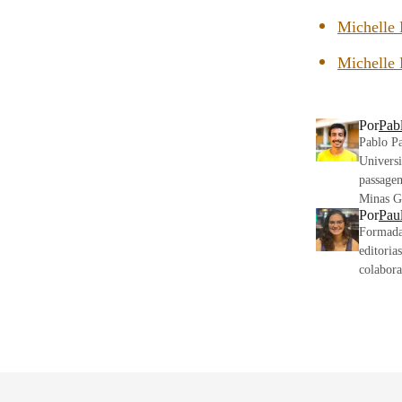
Michelle 
Michelle 
Por
Pab
Pablo P
Univers
passagem
Minas Ge
Por
Pau
Formada 
editoria
colabora