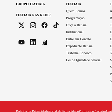
GRUPO ITATIAIA
ITATIAIA
Quem Somos
A
ITATIAIA NAS REDES
Programação
B
Ouça a Itatiaia
C
Institucional
E
Entre em Contato
E
Expediente Itatiaia
E
Trabalhe Conosco
G
Lei de Igualdade Salarial
M
M
P
S
Política de Privacidade
Portal de Privacidade
Política de Cookies
Ges