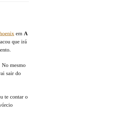
hoenix
em
A
acou que irá
ento.
am. No mesmo
ai sair do
u te contar o
vórcio