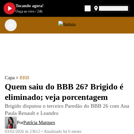
Tocando agora!
Belo Horizonte
Ouça ao vivo
/
24h
Capa
BBB
Quem saiu do BBB 26? Brigido é
eliminado; veja porcentagem
Brigido disputou o terceiro Paredão do BBB 26 com Ana
Paula Renault e Leandro
Por
Patrícia Marques
03/02/2026 às 23h12
•
Atualizado
há 6 meses