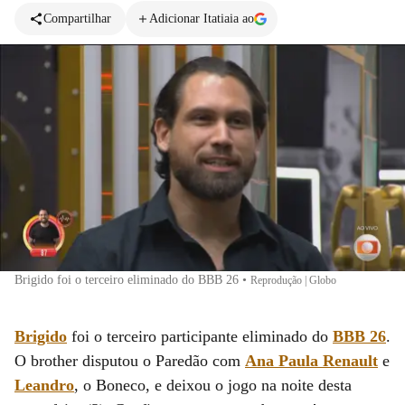
Compartilhar
Adicionar Itatiaia ao
Brigido foi o terceiro eliminado do BBB 26
•
Reprodução | Globo
Brigido
foi o terceiro participante eliminado do
BBB 26
.
O brother disputou o Paredão com
Ana Paula Renault
e
Leandro
, o Boneco, e deixou o jogo na noite desta