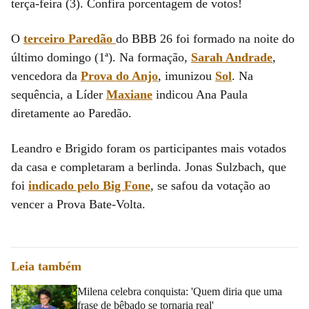
terça-feira (3). Confira porcentagem de votos!
O
terceiro Paredão
do BBB 26 foi formado na noite do
último domingo (1ª). Na formação,
Sarah Andrade
,
vencedora da
Prova do Anjo
, imunizou
Sol
. Na
sequência, a Líder
Maxiane
indicou Ana Paula
diretamente ao Paredão.
Leandro e Brigido foram os participantes mais votados
da casa e completaram a berlinda. Jonas Sulzbach, que
foi
indicado pelo Big Fone
, se safou da votação ao
vencer a Prova Bate-Volta.
Leia também
Milena celebra conquista: 'Quem diria que uma
frase de bêbado se tornaria real'