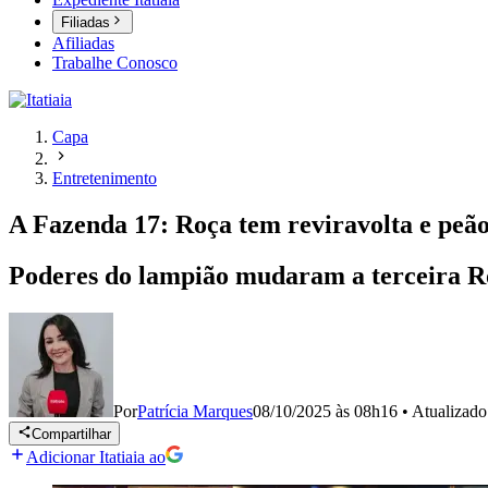
Filiadas
Afiliadas
Trabalhe Conosco
Capa
Entretenimento
A Fazenda 17: Roça tem reviravolta e peão
Poderes do lampião mudaram a terceira R
Por
Patrícia Marques
08/10/2025 às 08h16
•
Atualizad
Compartilhar
Adicionar Itatiaia ao