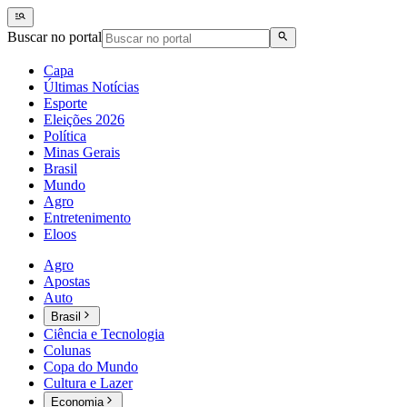
Buscar no portal
Capa
Últimas Notícias
Esporte
Eleições 2026
Política
Minas Gerais
Brasil
Mundo
Agro
Entretenimento
Eloos
Agro
Apostas
Auto
Brasil
Ciência e Tecnologia
Colunas
Copa do Mundo
Cultura e Lazer
Economia