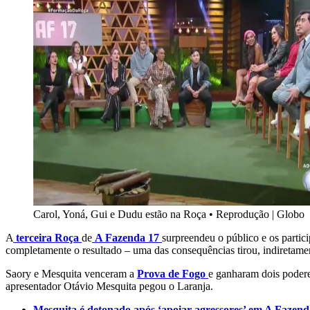
Carol, Yoná, Gui e Dudu estão na Roça
•
Reprodução | Globo
A
terceira Roça
de
A Fazenda 17
surpreendeu o público e os parti
completamente o resultado – uma das consequências tirou, indiretam
Saory e Mesquita venceram a
Prova de Fogo
e ganharam dois podere
apresentador Otávio Mesquita pegou o Laranja.
Mesquita é detonado após ‘apoiar agressores’ em A Fazenda