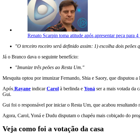
Renato Scarpin toma atitude após apresentar peça para 
"O terceiro roceiro será definido assim: 1) escolha dois peões
Já o Branco dava o seguinte benefício:
"Imunize três peões ao Resta Um."
Mesquita optou por imunizar Fernando, Shia e Saory, que disputou a
Após
Rayane
indicar
Carol
à berlinda e
Yoná
ser a mais votada da c
Gui.
Gui foi o responsável por iniciar o Resta Um, que acabou resultando 
Agora, Carol, Yoná e Dudu disputam o chapéu mais cobiçado do prog
Veja como foi a votação da casa