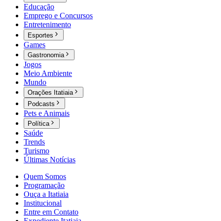
Educação
Emprego e Concursos
Entretenimento
Esportes
Games
Gastronomia
Jogos
Meio Ambiente
Mundo
Orações Itatiaia
Podcasts
Pets e Animais
Política
Saúde
Trends
Turismo
Últimas Notícias
Quem Somos
Programação
Ouça a Itatiaia
Institucional
Entre em Contato
Expediente Itatiaia