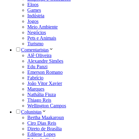
Eloos
Games
Indústria
Jogos
Meio Ambiente
Negócios
Pets e Animais
Turismo
Comentaristas
Alê Oliveira
Alexandre Simões
Edu Panzi
Emerson Romano
Fabrício
João Vitor Xavier
Marques
Nathália Fiuza
Thiago Reis
Wellington Campos
Colunistas
Bertha Maakaroun
Ciro Dias Reis
Direto de Brasília
Edilene Lopes