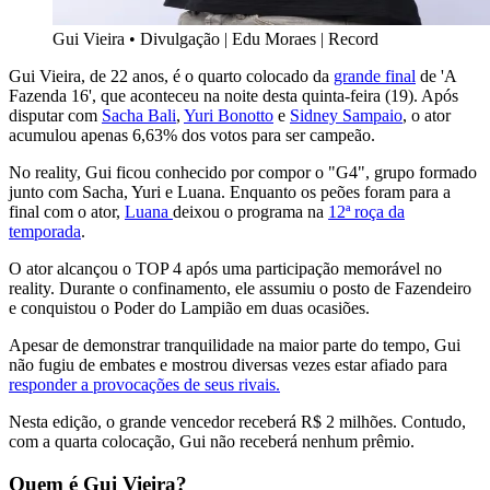
Gui Vieira
•
Divulgação | Edu Moraes | Record
Gui Vieira, de 22 anos, é o quarto colocado da
grande final
de 'A
Fazenda 16', que aconteceu na noite desta quinta-feira (19). Após
disputar com
Sacha Bali
,
Yuri Bonotto
e
Sidney Sampaio
, o ator
acumulou apenas 6,63% dos votos para ser campeão.
No reality, Gui ficou conhecido por compor o "G4", grupo formado
junto com Sacha, Yuri e Luana. Enquanto os peões foram para a
final com o ator,
Luana
deixou o programa na
12ª roça da
temporada
.
O ator alcançou o TOP 4 após uma participação memorável no
reality. Durante o confinamento, ele assumiu o posto de Fazendeiro
e conquistou o Poder do Lampião em duas ocasiões.
Apesar de demonstrar tranquilidade na maior parte do tempo, Gui
não fugiu de embates e mostrou diversas vezes estar afiado para
responder a provocações de seus rivais.
Nesta edição, o grande vencedor receberá R$ 2 milhões. Contudo,
com a quarta colocação, Gui não receberá nenhum prêmio.
Quem é Gui Vieira?