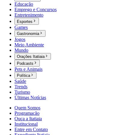
Educação
Emprego e Concursos
Entretenimento
Esportes
Games
Gastronomia
Jogos
Meio Ambiente
Mundo
Orações Itatiaia
Podcasts
Pets e Animais
Política
Saúde
Trends
Turismo
Últimas Notícias
Quem Somos
Programação
Ouça a Itatiaia
Institucional
Entre em Contato
Expediente Itatiaia