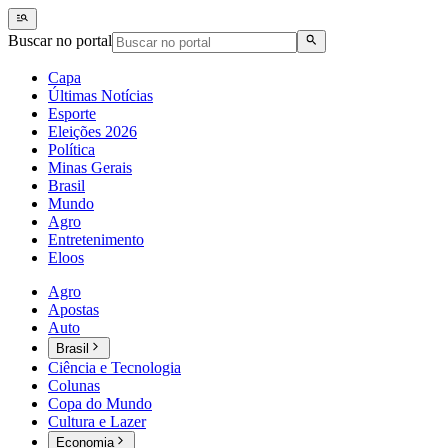
Buscar no portal
Capa
Últimas Notícias
Esporte
Eleições 2026
Política
Minas Gerais
Brasil
Mundo
Agro
Entretenimento
Eloos
Agro
Apostas
Auto
Brasil
Ciência e Tecnologia
Colunas
Copa do Mundo
Cultura e Lazer
Economia