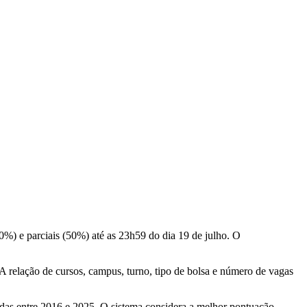
0%) e parciais (50%) até as 23h59 do dia 19 de julho. O
A relação de cursos, campus, turno, tipo de bolsa e número de vagas
adas entre 2016 e 2025. O sistema considera a melhor pontuação