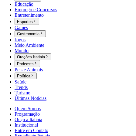
Educação
Emprego e Concursos
Entretenimento
Esportes
Games
Gastronomia
Jogos
Meio Ambiente
Mundo
Orações Itatiaia
Podcasts
Pets e Animais
Política
Saúde
Trends
Turismo
Últimas Notícias
Quem Somos
Programação
Ouça a Itatiaia
Institucional
Entre em Contato
Expediente Itatiaia