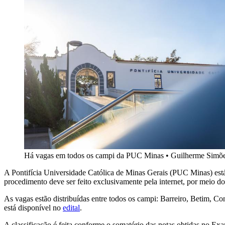
Há vagas em todos os campi da PUC Minas
•
Guilherme Simõ
A Pontifícia Universidade Católica de Minas Gerais (PUC Minas) está 
procedimento deve ser feito exclusivamente pela internet, por meio d
As vagas estão distribuídas entre todos os campi: Barreiro, Betim, C
está disponível no
edital
.
A classificação é feita conforme o somatório das notas obtidas no E