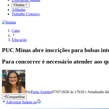
Filiadas
Afiliadas
Trabalhe Conosco
Capa
Educação
PUC Minas abre inscrições para bolsas int
Para concorrer é necessário atender aos qu
Por
Paula Arantes
07/07/2026 às 17h18
•
Atualizado
há
Compartilhar
Adicionar Itatiaia ao