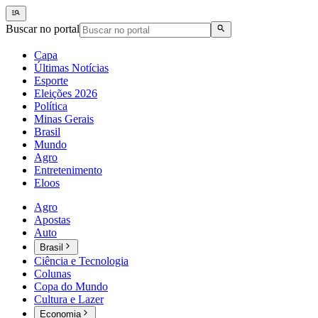
Buscar no portal
Capa
Últimas Notícias
Esporte
Eleições 2026
Política
Minas Gerais
Brasil
Mundo
Agro
Entretenimento
Eloos
Agro
Apostas
Auto
Brasil
Ciência e Tecnologia
Colunas
Copa do Mundo
Cultura e Lazer
Economia