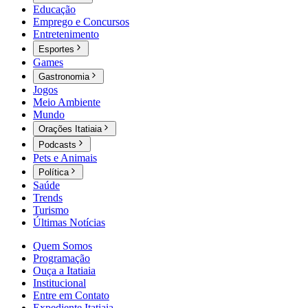
Educação
Emprego e Concursos
Entretenimento
Esportes
Games
Gastronomia
Jogos
Meio Ambiente
Mundo
Orações Itatiaia
Podcasts
Pets e Animais
Política
Saúde
Trends
Turismo
Últimas Notícias
Quem Somos
Programação
Ouça a Itatiaia
Institucional
Entre em Contato
Expediente Itatiaia