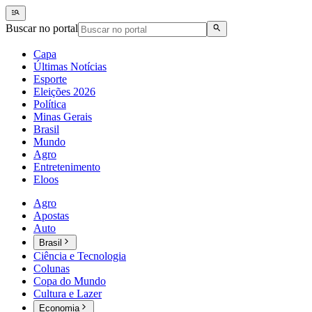
Buscar no portal
Capa
Últimas Notícias
Esporte
Eleições 2026
Política
Minas Gerais
Brasil
Mundo
Agro
Entretenimento
Eloos
Agro
Apostas
Auto
Brasil
Ciência e Tecnologia
Colunas
Copa do Mundo
Cultura e Lazer
Economia