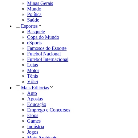
Minas Gerais
Mundo
Política
Saúde
Esportes
Basquete
Copa do Mundo
eSports
Famosos do Esporte
Futebol Nacional
Futebol Internacional
Lutas
Motor
Tênis
Vôlei
Mais Editorias
Auto
Apostas
Educação
Emprego e Concursos
Eloos
Games
Indústria
Jogos
Meio Ambiente