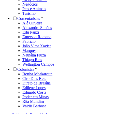
Negócios
Pets e Animais
Turismo
Comentaristas
Alê Oliveira
Alexandre Simões
Edu Panzi
Emerson Romano
Fabrício
João Vitor Xavier
Marques
Nathália Fiuza
Thiago Reis
Wellington Campos
Colunistas
Bertha Maakaroun
Ciro Dias Reis
Direto de Brasília
Edilene Lopes
Eduardo Costa
Poder em Minas
Rita Mundim
Valdir Barbosa