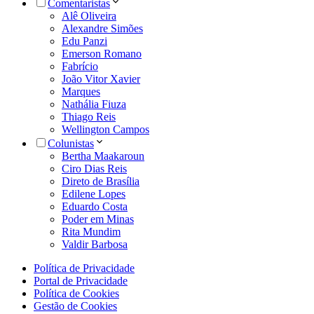
Comentaristas
Alê Oliveira
Alexandre Simões
Edu Panzi
Emerson Romano
Fabrício
João Vitor Xavier
Marques
Nathália Fiuza
Thiago Reis
Wellington Campos
Colunistas
Bertha Maakaroun
Ciro Dias Reis
Direto de Brasília
Edilene Lopes
Eduardo Costa
Poder em Minas
Rita Mundim
Valdir Barbosa
Política de Privacidade
Portal de Privacidade
Política de Cookies
Gestão de Cookies