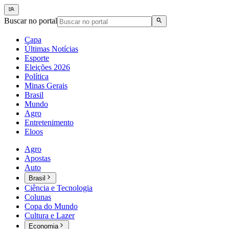
Buscar no portal
Capa
Últimas Notícias
Esporte
Eleições 2026
Política
Minas Gerais
Brasil
Mundo
Agro
Entretenimento
Eloos
Agro
Apostas
Auto
Brasil
Ciência e Tecnologia
Colunas
Copa do Mundo
Cultura e Lazer
Economia