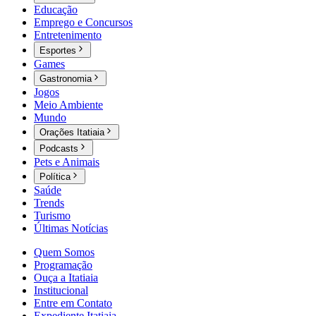
Educação
Emprego e Concursos
Entretenimento
Esportes
Games
Gastronomia
Jogos
Meio Ambiente
Mundo
Orações Itatiaia
Podcasts
Pets e Animais
Política
Saúde
Trends
Turismo
Últimas Notícias
Quem Somos
Programação
Ouça a Itatiaia
Institucional
Entre em Contato
Expediente Itatiaia