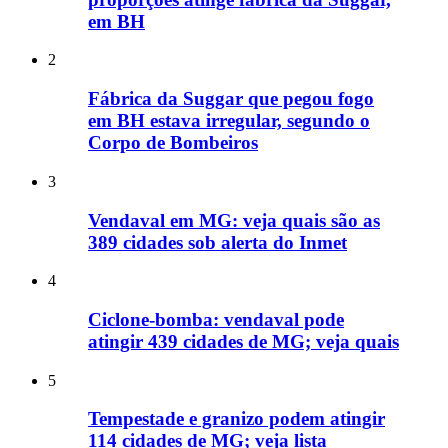
em BH
2
Fábrica da Suggar que pegou fogo
em BH estava irregular, segundo o
Corpo de Bombeiros
3
Vendaval em MG: veja quais são as
389 cidades sob alerta do Inmet
4
Ciclone-bomba: vendaval pode
atingir 439 cidades de MG; veja quais
5
Tempestade e granizo podem atingir
114 cidades de MG; veja lista