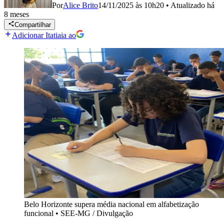
Por
Alice Brito
14/11/2025 às 10h20
•
Atualizado
há
8 meses
Compartilhar
Adicionar Itatiaia ao
Belo Horizonte supera média nacional em alfabetização
funcional
•
SEE-MG / Divulgação