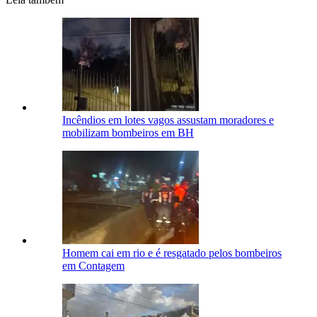
Incêndios em lotes vagos assustam moradores e
mobilizam bombeiros em BH
Homem cai em rio e é resgatado pelos bombeiros
em Contagem