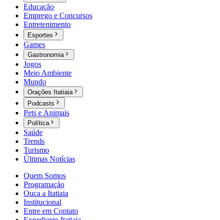
Educação
Emprego e Concursos
Entretenimento
Esportes
Games
Gastronomia
Jogos
Meio Ambiente
Mundo
Orações Itatiaia
Podcasts
Pets e Animais
Política
Saúde
Trends
Turismo
Últimas Notícias
Quem Somos
Programação
Ouça a Itatiaia
Institucional
Entre em Contato
Expediente Itatiaia