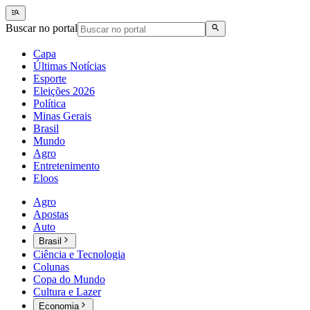
Buscar no portal
Capa
Últimas Notícias
Esporte
Eleições 2026
Política
Minas Gerais
Brasil
Mundo
Agro
Entretenimento
Eloos
Agro
Apostas
Auto
Brasil
Ciência e Tecnologia
Colunas
Copa do Mundo
Cultura e Lazer
Economia