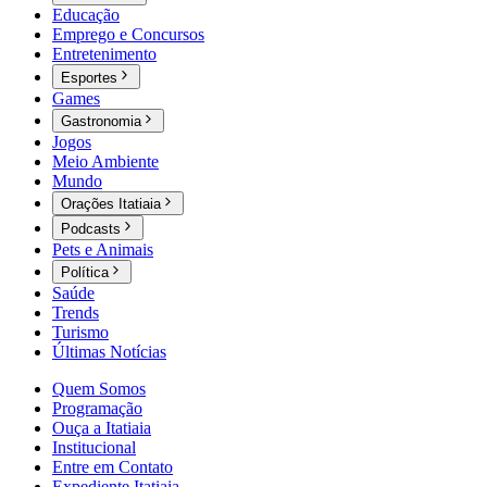
Educação
Emprego e Concursos
Entretenimento
Esportes
Games
Gastronomia
Jogos
Meio Ambiente
Mundo
Orações Itatiaia
Podcasts
Pets e Animais
Política
Saúde
Trends
Turismo
Últimas Notícias
Quem Somos
Programação
Ouça a Itatiaia
Institucional
Entre em Contato
Expediente Itatiaia