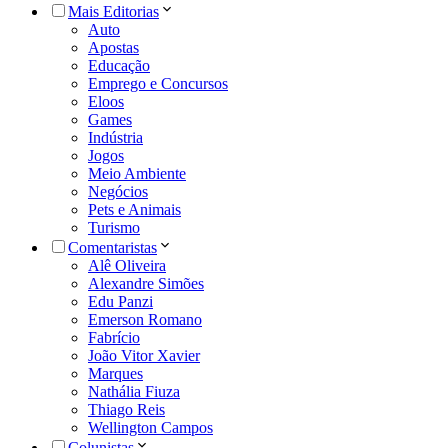
Mais Editorias
Auto
Apostas
Educação
Emprego e Concursos
Eloos
Games
Indústria
Jogos
Meio Ambiente
Negócios
Pets e Animais
Turismo
Comentaristas
Alê Oliveira
Alexandre Simões
Edu Panzi
Emerson Romano
Fabrício
João Vitor Xavier
Marques
Nathália Fiuza
Thiago Reis
Wellington Campos
Colunistas