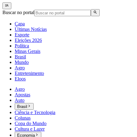
Buscar no portal
Capa
Últimas Notícias
Esporte
Eleições 2026
Política
Minas Gerais
Brasil
Mundo
Agro
Entretenimento
Eloos
Agro
Apostas
Auto
Brasil
Ciência e Tecnologia
Colunas
Copa do Mundo
Cultura e Lazer
Economia