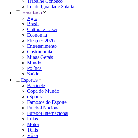
Trabalhe Conosco
Lei de Igualdade Salarial
Jornalismo
Agro
Brasil
Cultura e Lazer
Economia
Eleições 2026
Entretenimento
Gastronomia
Minas Gerais
Mundo
Política
Saúde
Esportes
Basquete
Copa do Mundo
eSports
Famosos do Esporte
Futebol Nacional
Futebol Internacional
Lutas
Motor
Tênis
Vôlei