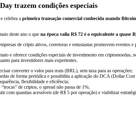
Day trazem condições especiais
e celebra a
primeira transação comercial conhecida usando Bitcoi
.
maio deste ano o que
na época valia R$ 72 é o equivalente a quase R
presas de cripto ativos, corretoras e entusiastas promovem eventos e 
 maio e oferece condições especiais de investimento em criptomoedas,
uanto para investidores mais experientes.
cisar converter o valor para reais (BRL), sem taxa para as operações;
das de forma periódica e possibilita a aplicação do DCA (Dollar Cost
parência, flexibilidade e eficiência;
“trocas” de criptos, o spread não passa de 1%;
r com quantias acessíveis (de R$ 5 por operação) e viabilizar estraté