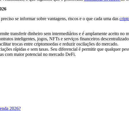
2026
é preciso se informar sobre vantagens, riscos e o que cada uma das
crip
rmite transferir dinheiro sem intermediários e é amplamente aceito no 
, contratos inteligentes, jogos, NFTs e serviços financeiros descentralizad
acilitar trocas entre criptomoedas e reduzir oscilações do mercado.
ações rápidas e sem taxas. Seu diferencial é permitir que qualquer pes
rmas com maior potencial no mercado DeFi.
Renda 2026?