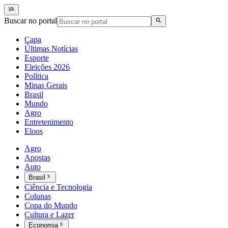
Buscar no portal
Capa
Últimas Notícias
Esporte
Eleições 2026
Política
Minas Gerais
Brasil
Mundo
Agro
Entretenimento
Eloos
Agro
Apostas
Auto
Brasil
Ciência e Tecnologia
Colunas
Copa do Mundo
Cultura e Lazer
Economia