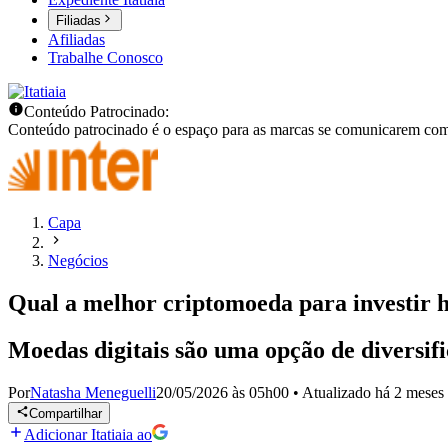
Filiadas
Afiliadas
Trabalhe Conosco
Conteúdo Patrocinado:
Conteúdo patrocinado é o espaço para as marcas se comunicarem com
Capa
Negócios
Qual a melhor criptomoeda para investir 
Moedas digitais são uma opção de diversific
Por
Natasha Meneguelli
20/05/2026 às 05h00
•
Atualizado
há 2 meses
Compartilhar
Adicionar Itatiaia ao