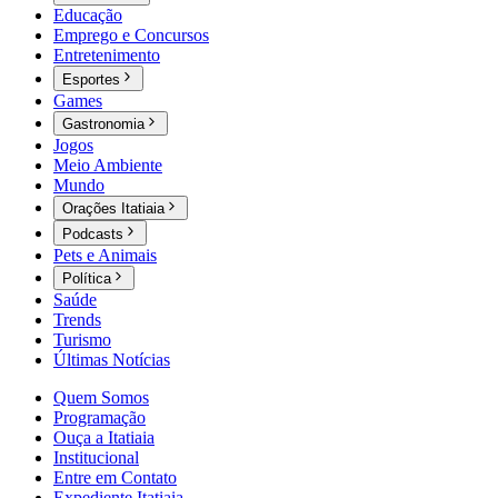
Educação
Emprego e Concursos
Entretenimento
Esportes
Games
Gastronomia
Jogos
Meio Ambiente
Mundo
Orações Itatiaia
Podcasts
Pets e Animais
Política
Saúde
Trends
Turismo
Últimas Notícias
Quem Somos
Programação
Ouça a Itatiaia
Institucional
Entre em Contato
Expediente Itatiaia