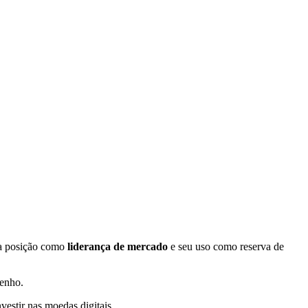
ua posição como
liderança de mercado
e seu uso como reserva de
penho.
nvestir nas moedas digitais.