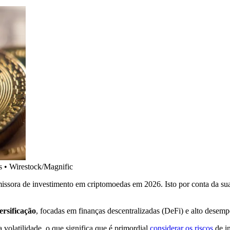
s
•
Wirestock/Magnific
issora de investimento em criptomoedas em 2026. Isto por conta da s
ersificação
, focadas em finanças descentralizadas (DeFi) e alto desem
 volatilidade, o que significa que é primordial
considerar os riscos
de i