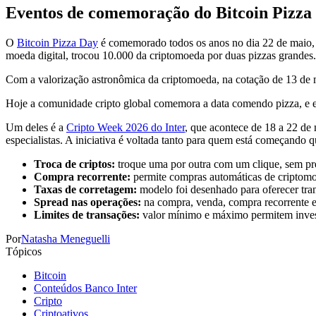
Eventos de comemoração do Bitcoin Pizza 
O
Bitcoin Pizza Day
é comemorado todos os anos no dia 22 de maio, 
moeda digital, trocou 10.000 da criptomoeda por duas pizzas grandes
Com a valorização astronômica da criptomoeda, na cotação de 13 de 
Hoje a comunidade cripto global comemora a data comendo pizza, e em
Um deles é a
Cripto Week 2026 do Inter
, que acontece de 18 a 22 de
especialistas. A iniciativa é voltada tanto para quem está começando q
Troca de criptos:
troque uma por outra com um clique, sem pre
Compra recorrente:
permite compras automáticas de criptomoe
Taxas de corretagem:
modelo foi desenhado para oferecer trans
Spread nas operações:
na compra, venda, compra recorrente e 
Limites de transações:
valor mínimo e máximo permitem investi
Por
Natasha Meneguelli
Tópicos
Bitcoin
Conteúdos Banco Inter
Cripto
Criptoativos