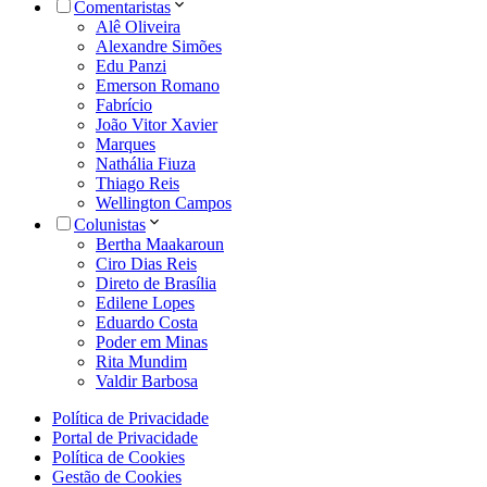
Comentaristas
Alê Oliveira
Alexandre Simões
Edu Panzi
Emerson Romano
Fabrício
João Vitor Xavier
Marques
Nathália Fiuza
Thiago Reis
Wellington Campos
Colunistas
Bertha Maakaroun
Ciro Dias Reis
Direto de Brasília
Edilene Lopes
Eduardo Costa
Poder em Minas
Rita Mundim
Valdir Barbosa
Política de Privacidade
Portal de Privacidade
Política de Cookies
Gestão de Cookies