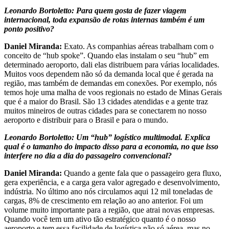
Leonardo Bortoletto: Para quem gosta de fazer viagem
internacional, toda expansão de rotas internas também é um
ponto positivo?
Daniel Miranda:
Exato. As companhias aéreas trabalham com o
conceito de “hub spoke”. Quando elas instalam o seu “hub” em
determinado aeroporto, dali elas distribuem para várias localidades.
Muitos voos dependem não só da demanda local que é gerada na
região, mas também de demandas em conexões. Por exemplo, nós
temos hoje uma malha de voos regionais no estado de Minas Gerais
que é a maior do Brasil. São 13 cidades atendidas e a gente traz
muitos mineiros de outras cidades para se conectarem no nosso
aeroporto e distribuir para o Brasil e para o mundo.
Leonardo Bortoletto: Um “hub” logístico multimodal. Explica
qual é o tamanho do impacto disso para a economia, no que isso
interfere no dia a dia do passageiro convencional?
Daniel Miranda:
Quando a gente fala que o passageiro gera fluxo,
gera experiência, e a carga gera valor agregado e desenvolvimento,
indústria. No último ano nós circulamos aqui 12 mil toneladas de
cargas, 8% de crescimento em relação ao ano anterior. Foi um
volume muito importante para a região, que atrai novas empresas.
Quando você tem um ativo tão estratégico quanto é o nosso
aeroporto e tem essa facilidade de logística não só aérea, mas no