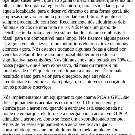
operação sustentável, que não agrida o meio ambiente, que tenha um
olhar cuidadoso para a região do entorno, para a sociedade, para
aquela localidade, para o desenvolvimento de uma forma geral, são
empresas que vão ter muita prosperidade no futuro. A gente está
sempre preocupado com isso. Recentemente nós adquirimos dois
ônibus elétricos de uma frota de 10. Nós temos um plano de
eletrificação da frota, a gente está mudando a de um combustível
fóssil, para um combustível mais limpo. Nós fizemos alguns passos
já, alguns veículos leves foram adquiridos elétricos, teve os ônibus
elétricos agora. Nós estamos trocando algumas frotas a diesel por
veículos a etanol flex, e isso nos possibilita ter uma redução
significativa nas emissões. Nos últimos anos, nós reduzimos 70% da
nossa pegada, que é bem expressivo, dá mais ou menos 9 mil
toneladas de CO2 que deixou de ir para a atmosfera. É um baita
resultado e isso gera valor para o negócio, seja através da
credibilidade da empresa, da reputação, seja através da criação de
novos produtos e serviços.
Nós implementamos um equipamento que chama PCA e GPU, são
dois equipamentos acoplados em um. O GPU fornece energia
elétrica para a aeronave, quando a aeronave está estacionada na
ponte de embarque, ele fornece a energia para a aeronave. O PCA
climatiza a aeronave, como se fosse um ar-condicionado remoto.
Antes de ter esses equipamentos a aeronave ficava ligada,
consumindo querosene, poluindo muito o meio ambiente. Ou