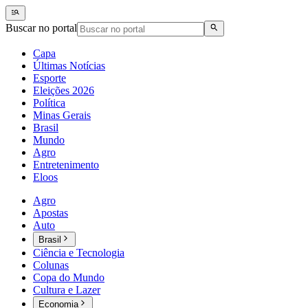
Buscar no portal
Capa
Últimas Notícias
Esporte
Eleições 2026
Política
Minas Gerais
Brasil
Mundo
Agro
Entretenimento
Eloos
Agro
Apostas
Auto
Brasil
Ciência e Tecnologia
Colunas
Copa do Mundo
Cultura e Lazer
Economia