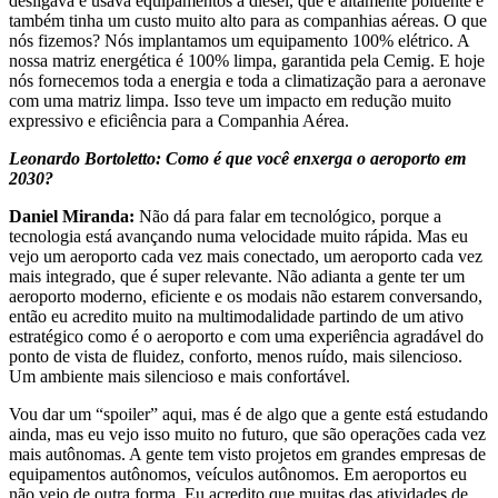
desligava e usava equipamentos a diesel, que é altamente poluente e
também tinha um custo muito alto para as companhias aéreas. O que
nós fizemos? Nós implantamos um equipamento 100% elétrico. A
nossa matriz energética é 100% limpa, garantida pela Cemig. E hoje
nós fornecemos toda a energia e toda a climatização para a aeronave
com uma matriz limpa. Isso teve um impacto em redução muito
expressivo e eficiência para a Companhia Aérea.
Leonardo Bortoletto: Como é que você enxerga o aeroporto em
2030?
Daniel Miranda:
Não dá para falar em tecnológico, porque a
tecnologia está avançando numa velocidade muito rápida. Mas eu
vejo um aeroporto cada vez mais conectado, um aeroporto cada vez
mais integrado, que é super relevante. Não adianta a gente ter um
aeroporto moderno, eficiente e os modais não estarem conversando,
então eu acredito muito na multimodalidade partindo de um ativo
estratégico como é o aeroporto e com uma experiência agradável do
ponto de vista de fluidez, conforto, menos ruído, mais silencioso.
Um ambiente mais silencioso e mais confortável.
Vou dar um “spoiler” aqui, mas é de algo que a gente está estudando
ainda, mas eu vejo isso muito no futuro, que são operações cada vez
mais autônomas. A gente tem visto projetos em grandes empresas de
equipamentos autônomos, veículos autônomos. Em aeroportos eu
não vejo de outra forma. Eu acredito que muitas das atividades de