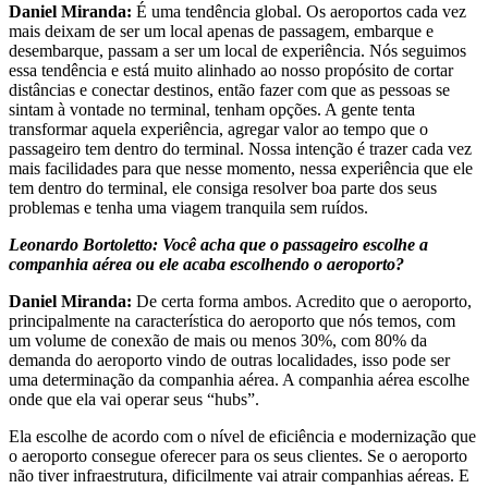
Daniel Miranda:
É uma tendência global. Os aeroportos cada vez
mais deixam de ser um local apenas de passagem, embarque e
desembarque, passam a ser um local de experiência. Nós seguimos
essa tendência e está muito alinhado ao nosso propósito de cortar
distâncias e conectar destinos, então fazer com que as pessoas se
sintam à vontade no terminal, tenham opções. A gente tenta
transformar aquela experiência, agregar valor ao tempo que o
passageiro tem dentro do terminal. Nossa intenção é trazer cada vez
mais facilidades para que nesse momento, nessa experiência que ele
tem dentro do terminal, ele consiga resolver boa parte dos seus
problemas e tenha uma viagem tranquila sem ruídos.
Leonardo Bortoletto: Você acha que o passageiro escolhe a
companhia aérea ou ele acaba escolhendo o aeroporto?
Daniel Miranda:
De certa forma ambos. Acredito que o aeroporto,
principalmente na característica do aeroporto que nós temos, com
um volume de conexão de mais ou menos 30%, com 80% da
demanda do aeroporto vindo de outras localidades, isso pode ser
uma determinação da companhia aérea. A companhia aérea escolhe
onde que ela vai operar seus “hubs”.
Ela escolhe de acordo com o nível de eficiência e modernização que
o aeroporto consegue oferecer para os seus clientes. Se o aeroporto
não tiver infraestrutura, dificilmente vai atrair companhias aéreas. E