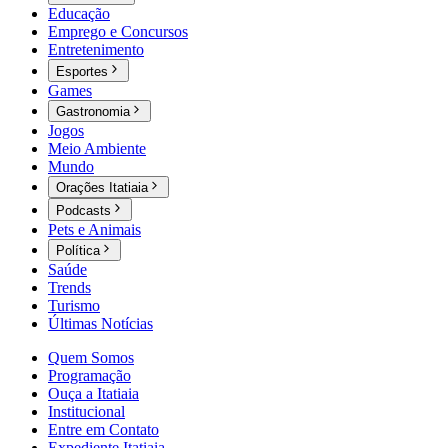
Educação
Emprego e Concursos
Entretenimento
Esportes
Games
Gastronomia
Jogos
Meio Ambiente
Mundo
Orações Itatiaia
Podcasts
Pets e Animais
Política
Saúde
Trends
Turismo
Últimas Notícias
Quem Somos
Programação
Ouça a Itatiaia
Institucional
Entre em Contato
Expediente Itatiaia