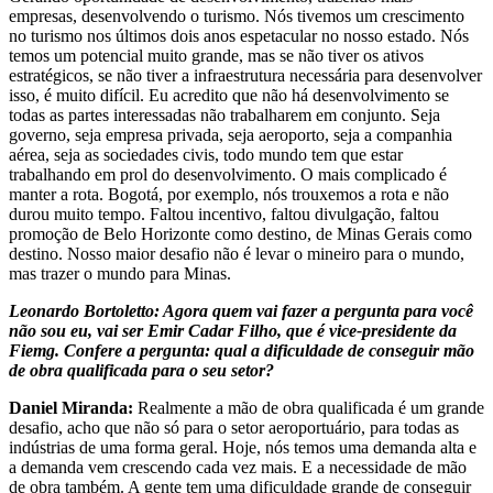
empresas, desenvolvendo o turismo. Nós tivemos um crescimento
no turismo nos últimos dois anos espetacular no nosso estado. Nós
temos um potencial muito grande, mas se não tiver os ativos
estratégicos, se não tiver a infraestrutura necessária para desenvolver
isso, é muito difícil. Eu acredito que não há desenvolvimento se
todas as partes interessadas não trabalharem em conjunto. Seja
governo, seja empresa privada, seja aeroporto, seja a companhia
aérea, seja as sociedades civis, todo mundo tem que estar
trabalhando em prol do desenvolvimento. O mais complicado é
manter a rota. Bogotá, por exemplo, nós trouxemos a rota e não
durou muito tempo. Faltou incentivo, faltou divulgação, faltou
promoção de Belo Horizonte como destino, de Minas Gerais como
destino. Nosso maior desafio não é levar o mineiro para o mundo,
mas trazer o mundo para Minas.
Leonardo Bortoletto: Agora quem vai fazer a pergunta para você
não sou eu, vai ser Emir Cadar Filho, que é vice-presidente da
Fiemg. Confere a pergunta: qual a dificuldade de conseguir mão
de obra qualificada para o seu setor?
Daniel Miranda:
Realmente a mão de obra qualificada é um grande
desafio, acho que não só para o setor aeroportuário, para todas as
indústrias de uma forma geral. Hoje, nós temos uma demanda alta e
a demanda vem crescendo cada vez mais. E a necessidade de mão
de obra também. A gente tem uma dificuldade grande de conseguir