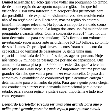
Daniel Miranda:
Eu acho que vale voltar um pouquinho no tempo,
desde a concepção do aeroporto naquela região, acho que foi
visionário. Criar uma infraestrutura aeroportuária justamente para
dar possibilidade de expansão e vislumbrar esse desenvolvimento
não só na região de Belo Horizonte, mas na região do entorno
também, foi super relevante. Na época, o aeroporto era dado como
um grande elefante branco. Ao longo dos anos isso foi mudando um
pouquinho a característica. Com a concessão em 2014, isso foi um
fator determinante para essa mudança. Nós fizemos um volume de
investimento super importante na ordem de R$ 1,3 bilhões, ao longo
desses 11 anos. Os principais investimentos foram o aumento da
capacidade do terminal de passageiros. A gente tinha uma
capacidade instalada de 10 milhões de passageiros por ano. Hoje
nós temos 32 milhões de passageiros por ano de capacidade. Um
aumento da nossa pista para 3.600 m de extensão, que é a terceira
maior pista do Brasil hoje. E por que é importante ter uma pista tão
grande? Eu acho que vale a pena trazer esse conceito. O peso das
aeronaves, a quantidade de combustível que a aeronave carrega é
determinante para o tamanho da pista. Para que a gente possa chegar
aos continentes e trazer essa demanda internacional para o nosso
estado, para a nossa região, a pista é super importante e tudo isso
com segurança.
Leonardo Bortoletto: Precisa ser uma pista grande para que o
avião que é grande possa ter mais espaço para pousar e mais