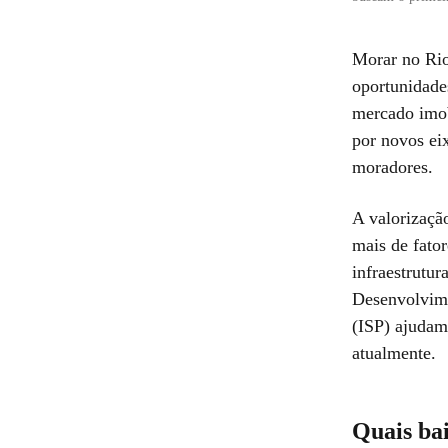
Morar no Rio
oportunidade
mercado imob
por novos ei
moradores.
A valorizaçã
mais de fator
infraestrutur
Desenvolvime
(ISP) ajudam 
atualmente.
Quais bai