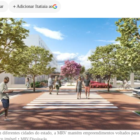
ar
Adicionar Itatiaia ao
 diferentes cidades do estado, a MRV mantém empreendimentos voltados para 
ro imóvel
•
MRV/Divulgação