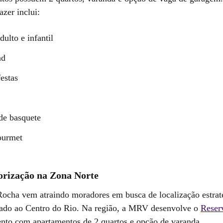
azer inclui:
dulto e infantil
nd
estas
de basquete
ourmet
orização na Zona Norte
Rocha vem atraindo moradores em busca de localização estrat
itado ao Centro do Rio. Na região, a MRV desenvolve o
Reser
to com apartamentos de 2 quartos e opção de varanda.