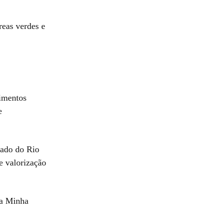
reas verdes e
imentos
e
stado do Rio
e valorização
ma Minha