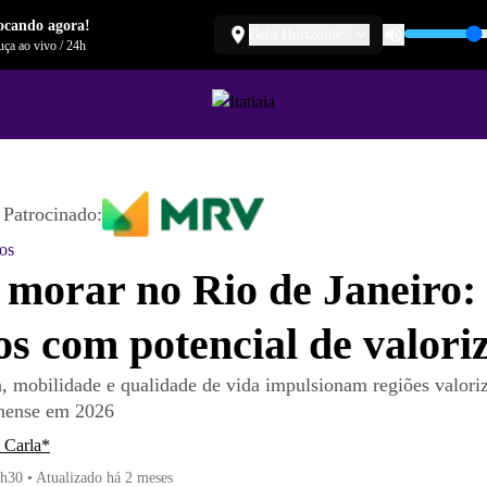
ocando agora!
Belo Horizonte
ça ao vivo
/
24h
Patrocinado:
os
morar no Rio de Janeiro:
os com potencial de valori
ra, mobilidade e qualidade de vida impulsionam regiões valori
inense em 2026
 Carla*
1h30
•
Atualizado
há 2 meses