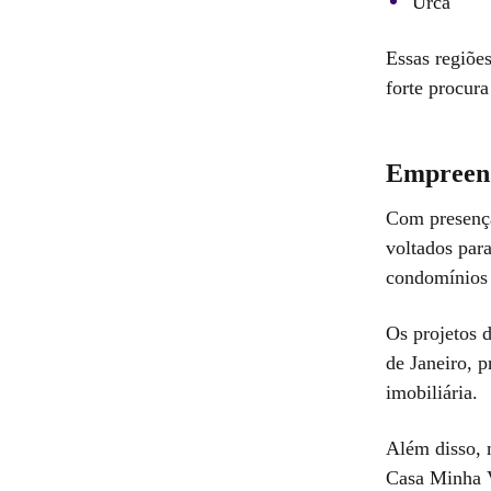
Urca
Essas regiõe
forte procura
Empreend
Com presença
voltados par
condomínios 
Os projetos d
de Janeiro, 
imobiliária.
Além disso, 
Casa Minha V