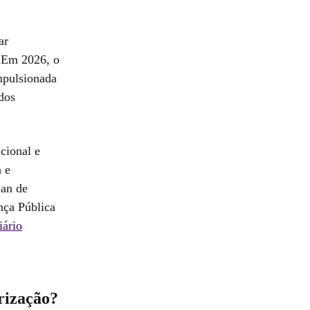
ar
. Em 2026, o
mpulsionada
dos
cional e
a e
jan de
nça Pública
iário
rização?