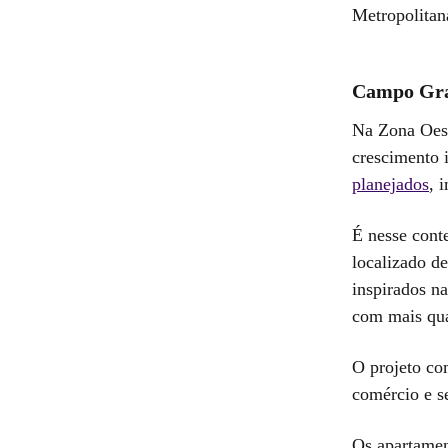
Metropolitan
Campo Gran
Na Zona Oest
crescimento 
planejados
, 
É nesse cont
localizado d
inspirados na
com mais qua
O projeto com
comércio e s
Os apartamen