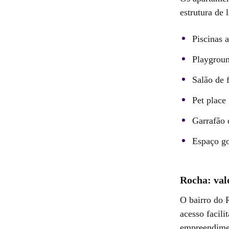
estrutura de l
Piscinas a
Playgrou
Salão de f
Pet place
Garrafão 
Espaço g
Rocha: val
O bairro do 
acesso facil
empreendimen