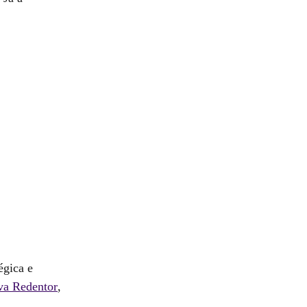
égica e
va Redentor
,