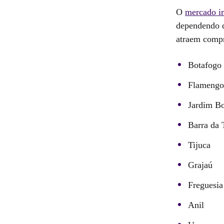
O
mercado im
dependendo d
atraem compr
Botafogo
Flamengo
Jardim Bo
Barra da 
Tijuca
Grajaú
Freguesia
Anil