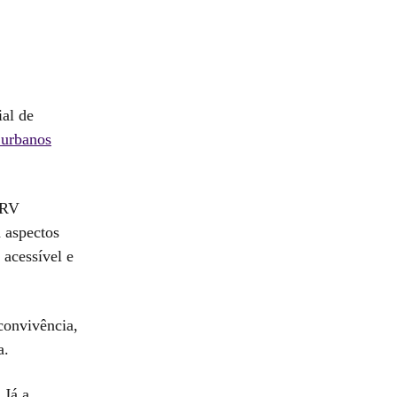
al de
 urbanos
MRV
 aspectos
 acessível e
convivência,
a.
 Já a