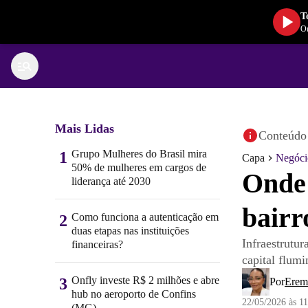
T
Ou
Mais Lidas
Conteúdo 
Grupo Mulheres do Brasil mira
1
Capa
Negóci
50% de mulheres em cargos de
Onde 
liderança até 2030
bairr
Como funciona a autenticação em
2
duas etapas nas instituições
Infraestrutu
financeiras?
capital flum
Onfly investe R$ 2 milhões e abre
3
Por
Erem
hub no aeroporto de Confins
22/05/2026 às 1
(MG)