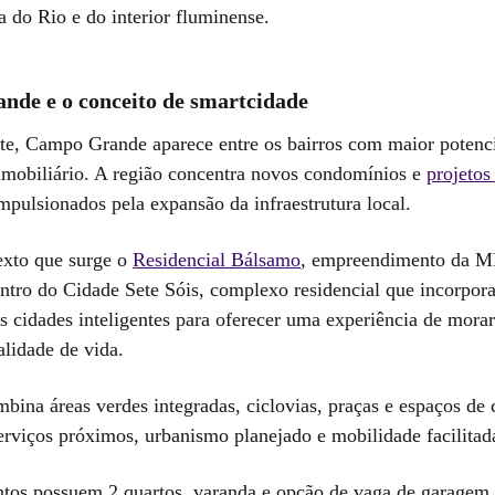
a do Rio e do interior fluminense.
de e o conceito de smartcidade
e, Campo Grande aparece entre os bairros com maior potenci
imobiliário. A região concentra novos condomínios e
projetos
impulsionados pela expansão da infraestrutura local.
exto que surge o
Residencial Bálsamo
, empreendimento da 
entro do Cidade Sete Sóis, complexo residencial que incorpora
s cidades inteligentes para oferecer uma experiência de morar
lidade de vida.
bina áreas verdes integradas, ciclovias, praças e espaços de 
erviços próximos, urbanismo planejado e mobilidade facilitad
tos possuem 2 quartos, varanda e opção de vaga de garagem.