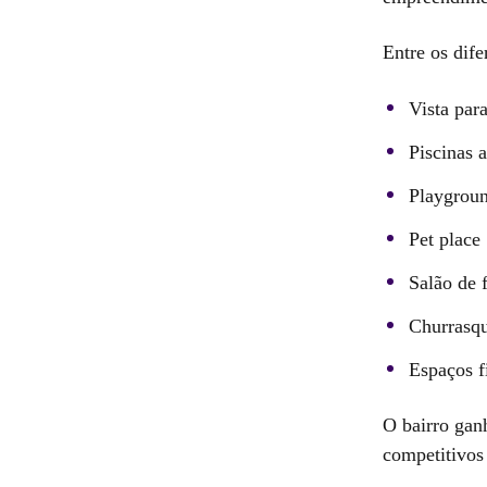
Entre os dife
Vista par
Piscinas a
Playgrou
Pet place
Salão de f
Churrasqu
Espaços f
O bairro gan
competitivos 