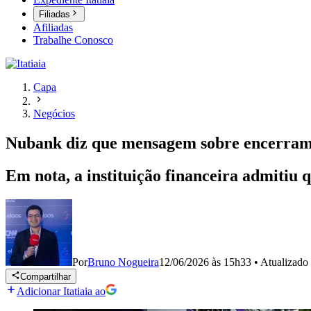
Filiadas
Afiliadas
Trabalhe Conosco
Capa
Negócios
Nubank diz que mensagem sobre encerramen
Em nota, a instituição financeira admitiu
Por
Bruno Nogueira
12/06/2026 às 15h33
•
Atualizado
Compartilhar
Adicionar Itatiaia ao