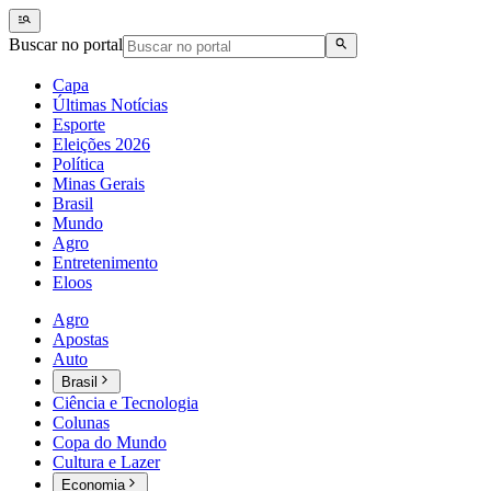
Buscar no portal
Capa
Últimas Notícias
Esporte
Eleições 2026
Política
Minas Gerais
Brasil
Mundo
Agro
Entretenimento
Eloos
Agro
Apostas
Auto
Brasil
Ciência e Tecnologia
Colunas
Copa do Mundo
Cultura e Lazer
Economia