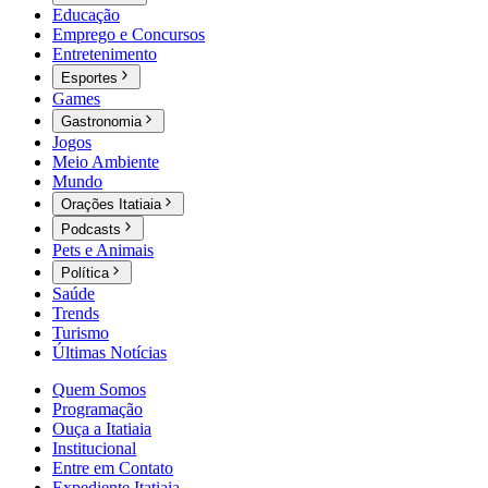
Educação
Emprego e Concursos
Entretenimento
Esportes
Games
Gastronomia
Jogos
Meio Ambiente
Mundo
Orações Itatiaia
Podcasts
Pets e Animais
Política
Saúde
Trends
Turismo
Últimas Notícias
Quem Somos
Programação
Ouça a Itatiaia
Institucional
Entre em Contato
Expediente Itatiaia