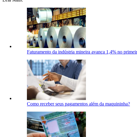
Faturamento da indústria mineira avança 1,4% no primei
Como receber seus pagamentos além da maquininha?