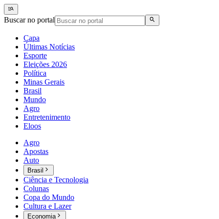
Buscar no portal
Capa
Últimas Notícias
Esporte
Eleições 2026
Política
Minas Gerais
Brasil
Mundo
Agro
Entretenimento
Eloos
Agro
Apostas
Auto
Brasil
Ciência e Tecnologia
Colunas
Copa do Mundo
Cultura e Lazer
Economia