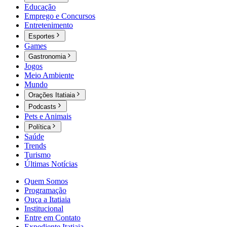
Educação
Emprego e Concursos
Entretenimento
Esportes
Games
Gastronomia
Jogos
Meio Ambiente
Mundo
Orações Itatiaia
Podcasts
Pets e Animais
Política
Saúde
Trends
Turismo
Últimas Notícias
Quem Somos
Programação
Ouça a Itatiaia
Institucional
Entre em Contato
Expediente Itatiaia