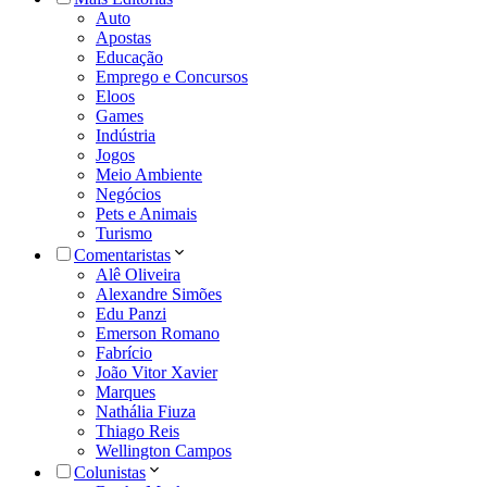
Auto
Apostas
Educação
Emprego e Concursos
Eloos
Games
Indústria
Jogos
Meio Ambiente
Negócios
Pets e Animais
Turismo
Comentaristas
Alê Oliveira
Alexandre Simões
Edu Panzi
Emerson Romano
Fabrício
João Vitor Xavier
Marques
Nathália Fiuza
Thiago Reis
Wellington Campos
Colunistas