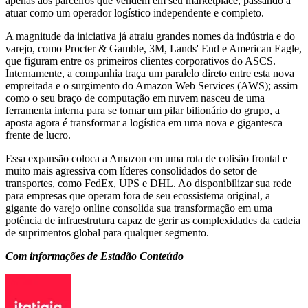
apenas aos parceiros que vendem em seu marketplace, passando a
atuar como um operador logístico independente e completo.
A magnitude da iniciativa já atraiu grandes nomes da indústria e do
varejo, como Procter & Gamble, 3M, Lands' End e American Eagle,
que figuram entre os primeiros clientes corporativos do ASCS.
Internamente, a companhia traça um paralelo direto entre esta nova
empreitada e o surgimento do Amazon Web Services (AWS); assim
como o seu braço de computação em nuvem nasceu de uma
ferramenta interna para se tornar um pilar bilionário do grupo, a
aposta agora é transformar a logística em uma nova e gigantesca
frente de lucro.
Essa expansão coloca a Amazon em uma rota de colisão frontal e
muito mais agressiva com líderes consolidados do setor de
transportes, como FedEx, UPS e DHL. Ao disponibilizar sua rede
para empresas que operam fora de seu ecossistema original, a
gigante do varejo online consolida sua transformação em uma
potência de infraestrutura capaz de gerir as complexidades da cadeia
de suprimentos global para qualquer segmento.
Com informações de Estadão Conteúdo