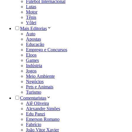
Futebol Internacional
Lutas
Motor
Tênis
Vôlei
Mais Editorias
Auto
Apostas
Educação
Emprego e Concursos
Eloos
Games
Indústria
Jogos
Meio Ambiente
Negócios
Pets e Animais
Turismo
Comentaristas
Alê Oliveira
Alexandre Simões
Edu Panzi
Emerson Romano
Fabrício
João Vitor Xavier