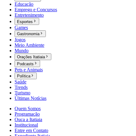
Educação
Emprego e Concursos
Entretenimento
Esportes
Games
Gastronomia
Jogos
Meio Ambiente
Mundo
Orações Itatiaia
Podcasts
Pets e Animais
Política
Saúde
Trends
Turismo
Últimas Notícias
Quem Somos
Programação
Ouça a Itatiaia
Institucional
Entre em Contato
Expediente Itatiaia