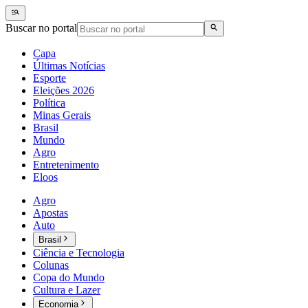
Buscar no portal
Capa
Últimas Notícias
Esporte
Eleições 2026
Política
Minas Gerais
Brasil
Mundo
Agro
Entretenimento
Eloos
Agro
Apostas
Auto
Brasil
Ciência e Tecnologia
Colunas
Copa do Mundo
Cultura e Lazer
Economia