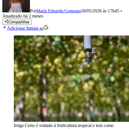
Por
Maria Eduarda Gonzaga
18/05/2026 às 17h45
•
Atualizado
há 2 meses
Compartilhar
Adicionar Itatiaia ao
Irriga Certo é voltado à fruticultura tropical e tem como