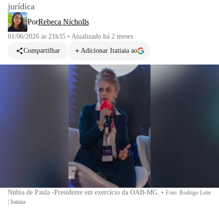
jurídica
Por
Rebeca Nicholls
01/06/2026 às 21h35
•
Atualizado
há 2 meses
Compartilhar
Adicionar Itatiaia ao
Núbia de Paula -Presidente em exercício da OAB-MG.
•
Foto: Rodrigo Leite
| Itatiaia