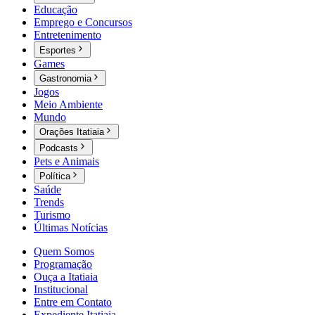
Educação
Emprego e Concursos
Entretenimento
Esportes
Games
Gastronomia
Jogos
Meio Ambiente
Mundo
Orações Itatiaia
Podcasts
Pets e Animais
Política
Saúde
Trends
Turismo
Últimas Notícias
Quem Somos
Programação
Ouça a Itatiaia
Institucional
Entre em Contato
Expediente Itatiaia