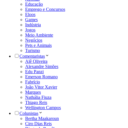
Educação
Emprego e Concursos
Eloos
Games
Indústria
Jogos
Meio Ambiente
Negócios
Pets e Animais
Turismo
Comentaristas
Alê Oliveira
Alexandre Simões
Edu Panzi
Emerson Romano
Fabrício
João Vitor Xavier
Marques
Nathália Fiuza
Thiago Reis
Wellington Campos
Colunistas
Bertha Maakaroun
Ciro Dias Reis