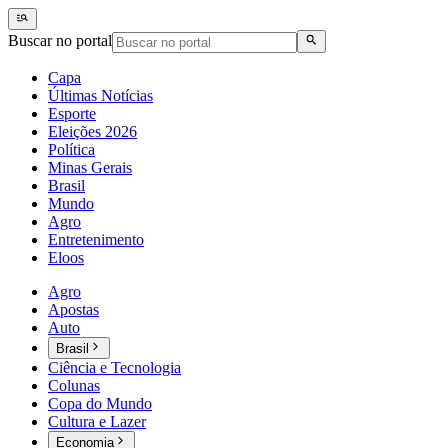
Buscar no portal
Capa
Últimas Notícias
Esporte
Eleições 2026
Política
Minas Gerais
Brasil
Mundo
Agro
Entretenimento
Eloos
Agro
Apostas
Auto
Brasil
Ciência e Tecnologia
Colunas
Copa do Mundo
Cultura e Lazer
Economia