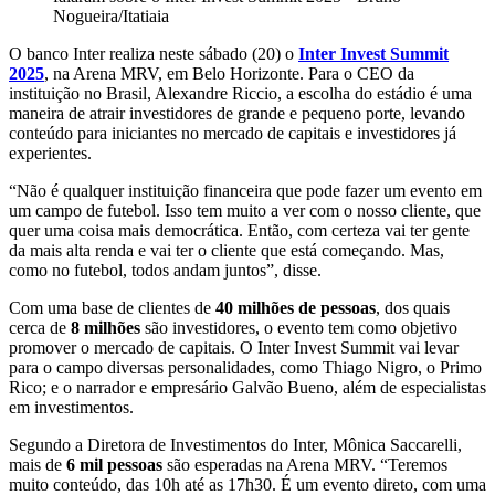
Nogueira/Itatiaia
O banco Inter realiza neste sábado (20) o
Inter Invest Summit
2025
, na Arena MRV, em Belo Horizonte. Para o CEO da
instituição no Brasil, Alexandre Riccio, a escolha do estádio é uma
maneira de atrair investidores de grande e pequeno porte, levando
conteúdo para iniciantes no mercado de capitais e investidores já
experientes.
“Não é qualquer instituição financeira que pode fazer um evento em
um campo de futebol. Isso tem muito a ver com o nosso cliente, que
quer uma coisa mais democrática. Então, com certeza vai ter gente
da mais alta renda e vai ter o cliente que está começando. Mas,
como no futebol, todos andam juntos”, disse.
Com uma base de clientes de
40 milhões de pessoas
, dos quais
cerca de
8 milhões
são investidores, o evento tem como objetivo
promover o mercado de capitais. O Inter Invest Summit vai levar
para o campo diversas personalidades, como Thiago Nigro, o Primo
Rico; e o narrador e empresário Galvão Bueno, além de especialistas
em investimentos.
Segundo a Diretora de Investimentos do Inter, Mônica Saccarelli,
mais de
6 mil pessoas
são esperadas na Arena MRV. “Teremos
muito conteúdo, das 10h até as 17h30. É um evento direto, com uma