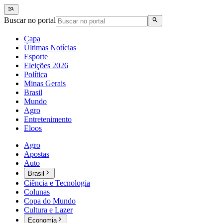
Buscar no portal
Capa
Últimas Notícias
Esporte
Eleições 2026
Política
Minas Gerais
Brasil
Mundo
Agro
Entretenimento
Eloos
Agro
Apostas
Auto
Brasil
Ciência e Tecnologia
Colunas
Copa do Mundo
Cultura e Lazer
Economia