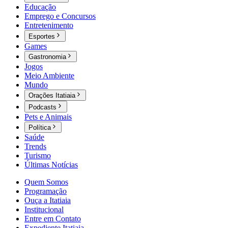
Educação
Emprego e Concursos
Entretenimento
Esportes
Games
Gastronomia
Jogos
Meio Ambiente
Mundo
Orações Itatiaia
Podcasts
Pets e Animais
Política
Saúde
Trends
Turismo
Últimas Notícias
Quem Somos
Programação
Ouça a Itatiaia
Institucional
Entre em Contato
Expediente Itatiaia