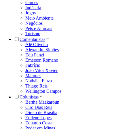
Games
Indústria
Jogos
Meio Ambiente
Negócios
Pets e Animais
Turismo
Comentaristas
Alê Oliveira
Alexandre Simões
Edu Panzi
Emerson Romano
Fabrício
João Vitor Xavier
Marques
Nathália Fiuza
Thiago Reis
Wellington Campos
Colunistas
Bertha Maakaroun
Ciro Dias Reis
Direto de Brasília
Edilene Lopes
Eduardo Costa
Poder em Minas