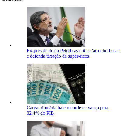
Ex-presidente da Petrobras critica 'arrocho fiscal'
e defenda taxação de super-ricos
Carga tributária bate recorde e avança para
32,4% do PIB