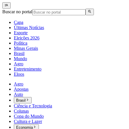
Buscar no portal
Capa
Últimas Notícias
Esporte
Eleições 2026
Política
Minas Gerais
Brasil
Mundo
Agro
Entretenimento
Eloos
Agro
Apostas
Auto
Brasil
Ciência e Tecnologia
Colunas
Copa do Mundo
Cultura e Lazer
Economia