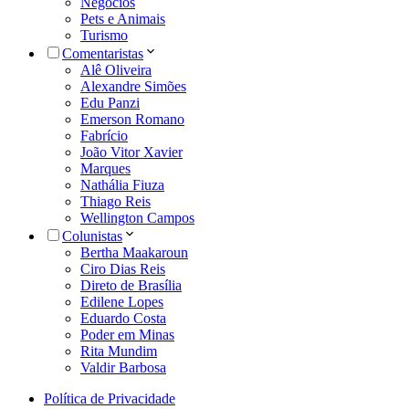
Negócios
Pets e Animais
Turismo
Comentaristas
Alê Oliveira
Alexandre Simões
Edu Panzi
Emerson Romano
Fabrício
João Vitor Xavier
Marques
Nathália Fiuza
Thiago Reis
Wellington Campos
Colunistas
Bertha Maakaroun
Ciro Dias Reis
Direto de Brasília
Edilene Lopes
Eduardo Costa
Poder em Minas
Rita Mundim
Valdir Barbosa
Política de Privacidade