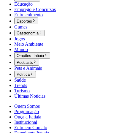
Educação
Emprego e Concursos
Entretenimento
Esportes
Games
Gastronomia
Jogos
Meio Ambiente
Mundo
Orações Itatiaia
Podcasts
Pets e Animais
Política
Saúde
Trends
Turismo
Últimas Notícias
Quem Somos
Programação
Ouça a Itatiaia
Institucional
Entre em Contato
Expediente Itatiaia