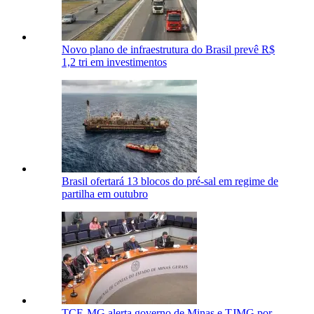
Novo plano de infraestrutura do Brasil prevê R$
1,2 tri em investimentos
Brasil ofertará 13 blocos do pré-sal em regime de
partilha em outubro
TCE-MG alerta governo de Minas e TJMG por