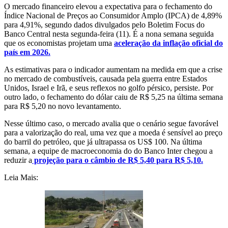
O mercado financeiro elevou a expectativa para o fechamento do
Índice Nacional de Preços ao Consumidor Amplo (IPCA) de 4,89%
para 4,91%, segundo dados divulgados pelo Boletim Focus do
Banco Central nesta segunda-feira (11). É a nona semana seguida
que os economistas projetam uma
aceleração da inflação oficial do
país em 2026.
As estimativas para o indicador aumentam na medida em que a crise
no mercado de combustíveis, causada pela guerra entre Estados
Unidos, Israel e Irã, e seus reflexos no golfo pérsico, persiste. Por
outro lado, o fechamento do dólar caiu de R$ 5,25 na última semana
para R$ 5,20 no novo levantamento.
Nesse último caso, o mercado avalia que o cenário segue favorável
para a valorização do real, uma vez que a moeda é sensível ao preço
do barril do petróleo, que já ultrapassa os US$ 100. Na última
semana, a equipe de macroeconomia do do Banco Inter chegou a
reduzir a
projeção para o câmbio de R$ 5,40 para R$ 5,10.
Leia Mais: