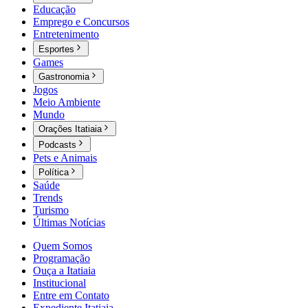
Educação
Emprego e Concursos
Entretenimento
Esportes
Games
Gastronomia
Jogos
Meio Ambiente
Mundo
Orações Itatiaia
Podcasts
Pets e Animais
Política
Saúde
Trends
Turismo
Últimas Notícias
Quem Somos
Programação
Ouça a Itatiaia
Institucional
Entre em Contato
Expediente Itatiaia