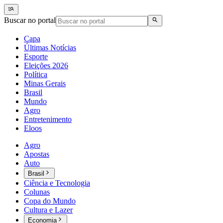
Buscar no portal
Capa
Últimas Notícias
Esporte
Eleições 2026
Política
Minas Gerais
Brasil
Mundo
Agro
Entretenimento
Eloos
Agro
Apostas
Auto
Brasil
Ciência e Tecnologia
Colunas
Copa do Mundo
Cultura e Lazer
Economia