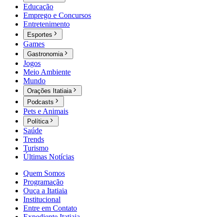
Educação
Emprego e Concursos
Entretenimento
Esportes
Games
Gastronomia
Jogos
Meio Ambiente
Mundo
Orações Itatiaia
Podcasts
Pets e Animais
Política
Saúde
Trends
Turismo
Últimas Notícias
Quem Somos
Programação
Ouça a Itatiaia
Institucional
Entre em Contato
Expediente Itatiaia