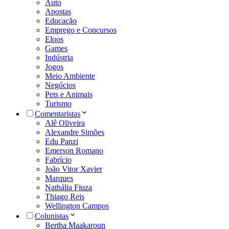
Auto
Apostas
Educação
Emprego e Concursos
Eloos
Games
Indústria
Jogos
Meio Ambiente
Negócios
Pets e Animais
Turismo
Comentaristas
Alê Oliveira
Alexandre Simões
Edu Panzi
Emerson Romano
Fabrício
João Vitor Xavier
Marques
Nathália Fiuza
Thiago Reis
Wellington Campos
Colunistas
Bertha Maakaroun