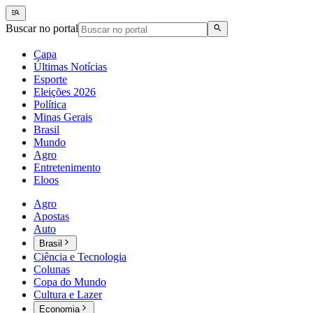
Buscar no portal
Capa
Últimas Notícias
Esporte
Eleições 2026
Política
Minas Gerais
Brasil
Mundo
Agro
Entretenimento
Eloos
Agro
Apostas
Auto
Brasil
Ciência e Tecnologia
Colunas
Copa do Mundo
Cultura e Lazer
Economia