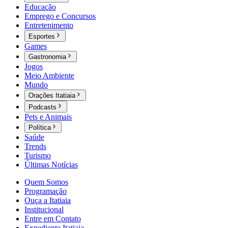
Educação
Emprego e Concursos
Entretenimento
Esportes
Games
Gastronomia
Jogos
Meio Ambiente
Mundo
Orações Itatiaia
Podcasts
Pets e Animais
Política
Saúde
Trends
Turismo
Últimas Notícias
Quem Somos
Programação
Ouça a Itatiaia
Institucional
Entre em Contato
Expediente Itatiaia