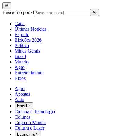
Buscar no portal
Capa
Últimas Notícias
Esporte
Eleições 2026
Política
Minas Gerais
Brasil
Mundo
Agro
Entretenimento
Eloos
Agro
Apostas
Auto
Brasil
Ciência e Tecnologia
Colunas
Copa do Mundo
Cultura e Lazer
Economia