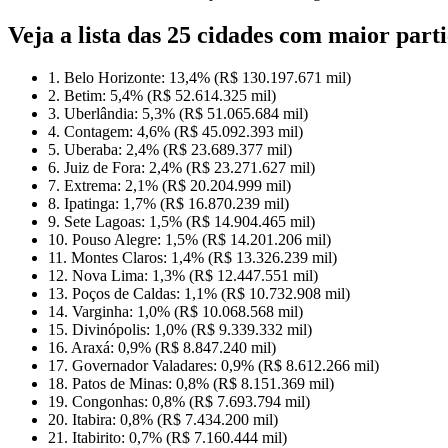
Veja a lista das 25 cidades com maior par
1. Belo Horizonte: 13,4% (R$ 130.197.671 mil)
2. Betim: 5,4% (R$ 52.614.325 mil)
3. Uberlândia: 5,3% (R$ 51.065.684 mil)
4. Contagem: 4,6% (R$ 45.092.393 mil)
5. Uberaba: 2,4% (R$ 23.689.377 mil)
6. Juiz de Fora: 2,4% (R$ 23.271.627 mil)
7. Extrema: 2,1% (R$ 20.204.999 mil)
8. Ipatinga: 1,7% (R$ 16.870.239 mil)
9. Sete Lagoas: 1,5% (R$ 14.904.465 mil)
10. Pouso Alegre: 1,5% (R$ 14.201.206 mil)
11. Montes Claros: 1,4% (R$ 13.326.239 mil)
12. Nova Lima: 1,3% (R$ 12.447.551 mil)
13. Poços de Caldas: 1,1% (R$ 10.732.908 mil)
14. Varginha: 1,0% (R$ 10.068.568 mil)
15. Divinópolis: 1,0% (R$ 9.339.332 mil)
16. Araxá: 0,9% (R$ 8.847.240 mil)
17. Governador Valadares: 0,9% (R$ 8.612.266 mil)
18. Patos de Minas: 0,8% (R$ 8.151.369 mil)
19. Congonhas: 0,8% (R$ 7.693.794 mil)
20. Itabira: 0,8% (R$ 7.434.200 mil)
21. Itabirito: 0,7% (R$ 7.160.444 mil)