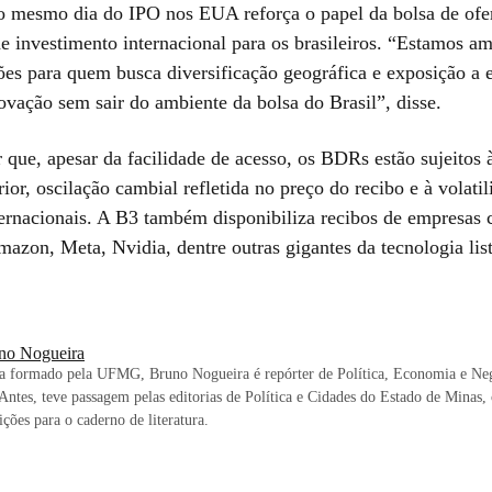
 mesmo dia do IPO nos EUA reforça o papel da bolsa de ofe
de investimento internacional para os brasileiros. “Estamos a
ões para quem busca diversificação geográfica e exposição a
ovação sem sair do ambiente da bolsa do Brasil”, disse.
 que, apesar da facilidade de acesso, os BDRs estão sujeitos 
rior, oscilação cambial refletida no preço do recibo e à volati
ernacionais. A B3 também disponibiliza recibos de empresas
mazon, Meta, Nvidia, dentre outras gigantes da tecnologia lis
no Nogueira
ta formado pela UFMG, Bruno Nogueira é repórter de Política, Economia e Ne
. Antes, teve passagem pelas editorias de Política e Cidades do Estado de Minas
ições para o caderno de literatura.