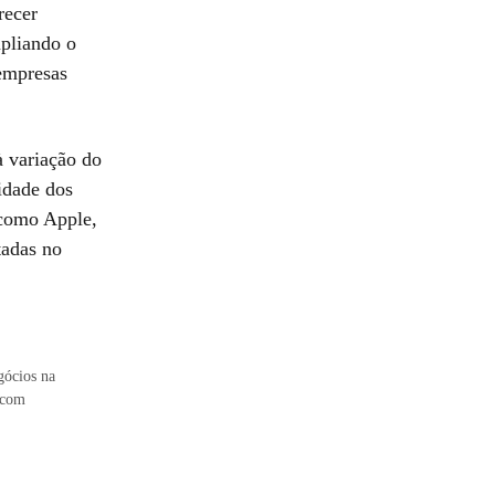
recer
mpliando o
 empresas
à variação do
lidade dos
 como Apple,
tadas no
gócios na
, com