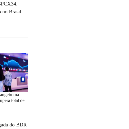
 SPCX34.
 no Brasil
rangeiro na
upera total de
hegada do BDR