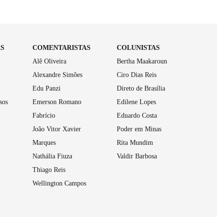
AS
COMENTARISTAS
COLUNISTAS
Alê Oliveira
Bertha Maakaroun
Alexandre Simões
Ciro Dias Reis
Edu Panzi
Direto de Brasília
sos
Emerson Romano
Edilene Lopes
Fabrício
Eduardo Costa
João Vitor Xavier
Poder em Minas
Marques
Rita Mundim
Nathália Fiuza
Valdir Barbosa
Thiago Reis
Wellington Campos