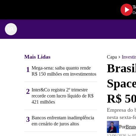
T
Ou
Mais Lidas
Capa
Investi
Brasi
Mega-sena: saiba quanto rende
1
R$ 150 milhões em investimentos
Space
Inter&Co registra 2º trimestre
2
R$ 5
recorde com lucro líquido de R$
421 milhões
Empresa do b
nesta sexta-f
Bancos enfrentam inadimplência
3
em cenário de juros altos
Por
Brun
12/06/2026 às 0