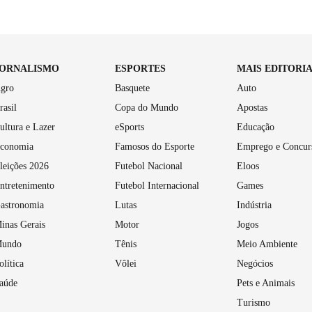
JORNALISMO
ESPORTES
MAIS EDITORI
gro
Basquete
Auto
rasil
Copa do Mundo
Apostas
ultura e Lazer
eSports
Educação
conomia
Famosos do Esporte
Emprego e Concur
leições 2026
Futebol Nacional
Eloos
ntretenimento
Futebol Internacional
Games
astronomia
Lutas
Indústria
inas Gerais
Motor
Jogos
undo
Tênis
Meio Ambiente
olítica
Vôlei
Negócios
aúde
Pets e Animais
Turismo