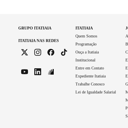
GRUPO ITATIAIA
ITATIAIA
Quem Somos
A
ITATIAIA NAS REDES
Programação
B
Ouça a Itatiaia
C
Institucional
E
Entre em Contato
E
Expediente Itatiaia
E
Trabalhe Conosco
G
Lei de Igualdade Salarial
M
M
P
S