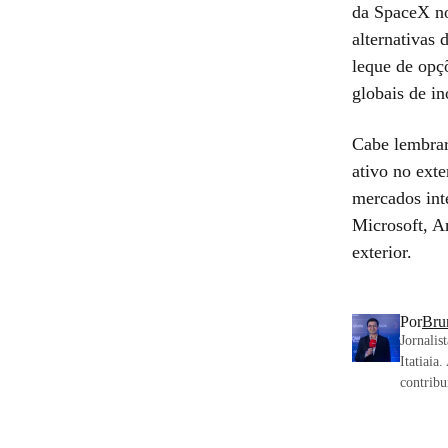
da SpaceX no
alternativas 
leque de opç
globais de in
Cabe lembrar
ativo no exte
mercados int
Microsoft, A
exterior.
Por
Bru
Jornalis
Itatiaia
contribu