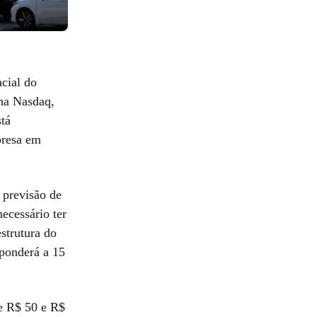
cial do
 na Nasdaq,
stá
presa em
 previsão de
ecessário ter
strutura do
sponderá a 15
re R$ 50 e R$