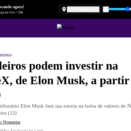
ocando agora!
Belo Horizonte
ça ao vivo
/
24h
mentos
leiros podem investir na
X, de Elon Musk, a partir
0
ilionário Elon Musk fará sua estreia na bolsa de valores de 
eira (12)
o Nogueira
5h00
•
Atualizado
há 1 mês