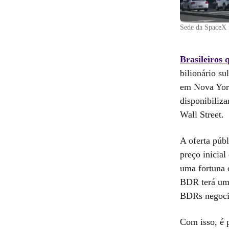
Sede da SpaceX
Brasileiros 
bilionário su
em Nova York,
disponibiliz
Wall Street.
A oferta públ
preço inicia
uma fortuna o
BDR terá uma
BDRs negoci
Com isso, é 