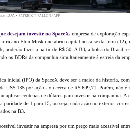
 nos EUA
•
PATRICK T. FALLON / AFP
que desejam investir na SpaceX,
empresa de exploração espa
l-africano Elon Musk que abriu capital nesta sexta-feira (12),
 poderão fazer a partir de R$ 50. A B3, a bolsa do Brasil, e
ando os BDRs da companhia simultaneamente à estreia da em
ica inicial (IPO) da SpaceX deve ser a maior da história, com
l de US$ 135 por ação - ou cerca de R$ 699,71. Porém, não é n
u aplicar centenas de dólares para investir na companhia. A e
 paridade de 1 para 15, ou seja, cada ação no exterior corre
ados na B3.
possível investir na empresa por um preço mais acessível ent