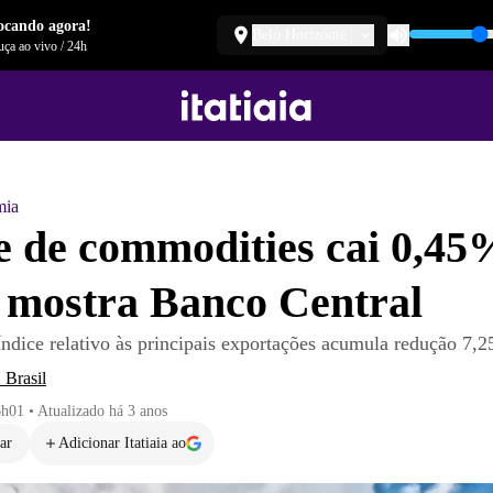
ocando agora!
Belo Horizonte
ça ao vivo
/
24h
mia
e de commodities cai 0,4
, mostra Banco Central
índice relativo às principais exportações acumula redução 7
Brasil
6h01
•
Atualizado
há 3 anos
ar
Adicionar Itatiaia ao