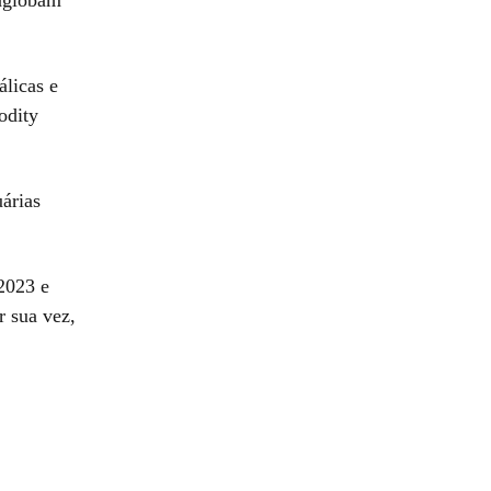
álicas e
odity
árias
2023 e
 sua vez,