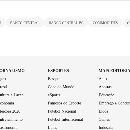
N
BANCO CENTRAL
BANCO CENTRAL BC
COMMODITIES
C
JORNALISMO
ESPORTES
MAIS EDITORI
gro
Basquete
Auto
rasil
Copa do Mundo
Apostas
ultura e Lazer
eSports
Educação
conomia
Famosos do Esporte
Emprego e Concur
leições 2026
Futebol Nacional
Eloos
ntretenimento
Futebol Internacional
Games
astronomia
Lutas
Indústria