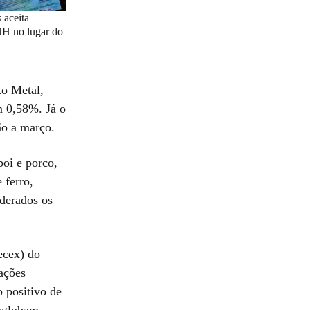
 aceita
H no lugar do
to Metal,
 0,58%. Já o
ão a março.
boi e porco,
 ferro,
derados os
ecex) do
ações
 positivo de
englobam