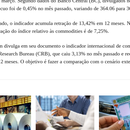
março. Segundo dados do Banco Central (BC), divulgados ne
 recuo foi de 0,45% no mês passado, variando de 364.06 para 3
ado, o indicador acumula retração de 13,42% em 12 meses.
ração do índice relativo às commodities é de 7,25%.
divulga em seu documento o indicador internacional de com
esearch Bureau (CRB), que caiu 3,13% no mês passado e r
12 meses. O objetivo é fazer a comparação com o cenário exte