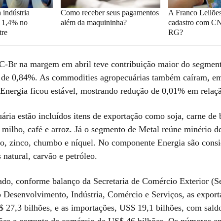
 indústria
Como receber seus pagamentos
A Franco Leilões
a 1,4% no
além da maquininha?
cadastro com CN
tre
RG?
C-Br na margem em abril teve contribuição maior do segmen
de 0,84%. As commodities agropecuárias também caíram, em
Energia ficou estável, mostrando redução de 0,01% em relaç
ria estão incluídos itens de exportação como soja, carne de 
, milho, café e arroz. Já o segmento de Metal reúne minério de
ho, zinco, chumbo e níquel. No componente Energia são consi
 natural, carvão e petróleo.
do, conforme balanço da Secretaria de Comércio Exterior (S
o Desenvolvimento, Indústria, Comércio e Serviços, as export
27,3 bilhões, e as importações, US$ 19,1 bilhões, com saldo
ões e corrente de comércio de US$ 46 bilhões. Os números 