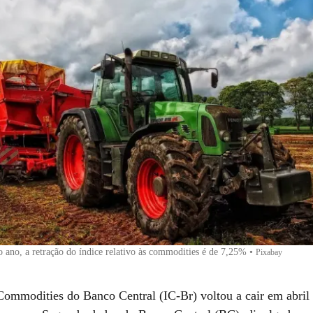
ano, a retração do índice relativo às commodities é de 7,25%
•
Pixabay
Commodities do Banco Central (IC-Br) voltou a cair em abril 