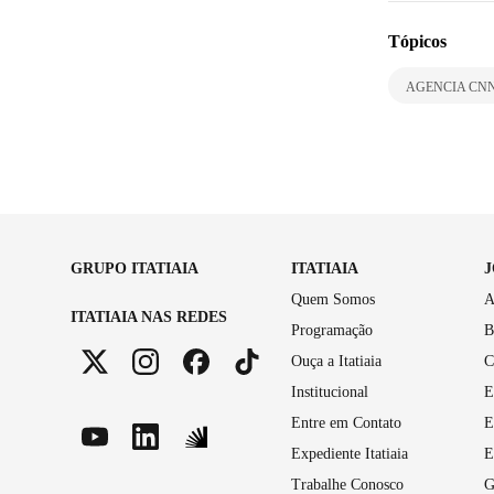
Tópicos
AGENCIA CN
GRUPO ITATIAIA
ITATIAIA
Quem Somos
A
ITATIAIA NAS REDES
Programação
B
Ouça a Itatiaia
C
Institucional
E
Entre em Contato
E
Expediente Itatiaia
E
Trabalhe Conosco
G