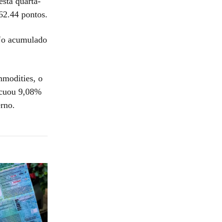
sta quarta-
62.44 pontos.
 No acumulado
modities, o
ecuou 9,08%
rno.