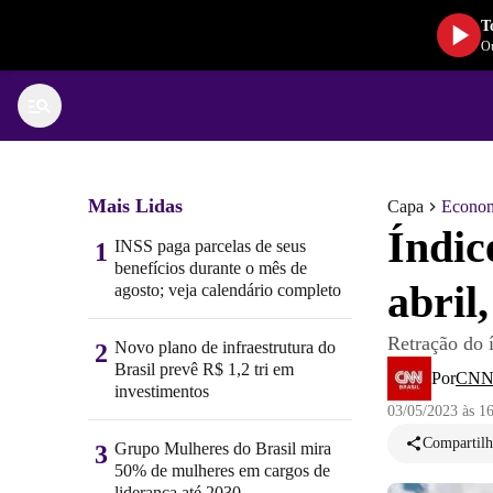
T
Ou
Mais Lidas
Capa
Econo
Índic
INSS paga parcelas de seus
1
benefícios durante o mês de
abril
agosto; veja calendário completo
Retração do 
Novo plano de infraestrutura do
2
Brasil prevê R$ 1,2 tri em
Por
CNN 
investimentos
03/05/2023 às 1
Compartilh
Grupo Mulheres do Brasil mira
3
50% de mulheres em cargos de
liderança até 2030