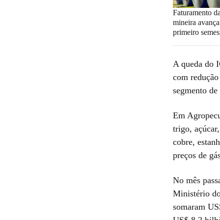
Faturamento da
mineira avanç
primeiro semes
A queda do I
com redução 
segmento de 
Em Agropecuá
trigo, açúcar
cobre, estan
preços de gás
No mês passa
Ministério d
somaram US$ 
US$ 8,2 bilh