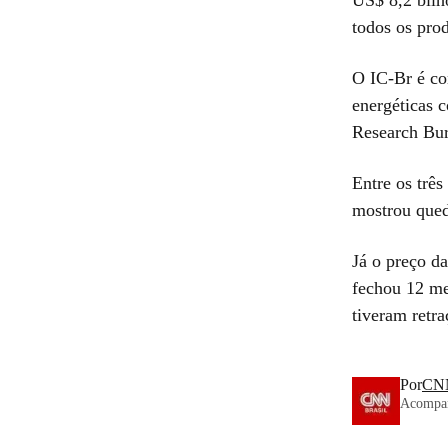
todos os pro
O IC-Br é co
energéticas 
Research Bu
Entre os trê
mostrou que
Já o preço d
fechou 12 me
tiveram retr
Por
CNN
Acompanh