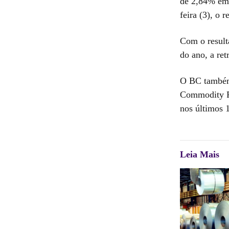
de 2,84% em 
feira (3), o
Com o result
do ano, a ret
O BC também 
Commodity R
nos últimos 
Leia Mais