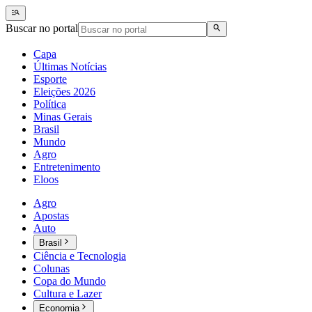
Buscar no portal
Capa
Últimas Notícias
Esporte
Eleições 2026
Política
Minas Gerais
Brasil
Mundo
Agro
Entretenimento
Eloos
Agro
Apostas
Auto
Brasil
Ciência e Tecnologia
Colunas
Copa do Mundo
Cultura e Lazer
Economia