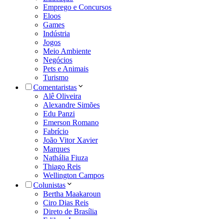
Emprego e Concursos
Eloos
Games
Indústria
Jogos
Meio Ambiente
Negócios
Pets e Animais
Turismo
Comentaristas
Alê Oliveira
Alexandre Simões
Edu Panzi
Emerson Romano
Fabrício
João Vitor Xavier
Marques
Nathália Fiuza
Thiago Reis
Wellington Campos
Colunistas
Bertha Maakaroun
Ciro Dias Reis
Direto de Brasília