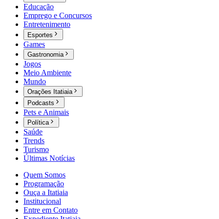
Educação
Emprego e Concursos
Entretenimento
Esportes
Games
Gastronomia
Jogos
Meio Ambiente
Mundo
Orações Itatiaia
Podcasts
Pets e Animais
Política
Saúde
Trends
Turismo
Últimas Notícias
Quem Somos
Programação
Ouça a Itatiaia
Institucional
Entre em Contato
Expediente Itatiaia