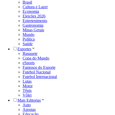
Brasil
Cultura e Lazer
Economia
Eleições 2026
Entretenimento
Gastronomia
Minas Gerais
Mundo
Política
Saúde
Esportes
Basquete
Copa do Mundo
eSports
Famosos do Esporte
Futebol Nacional
Futebol Internacional
Lutas
Motor
Tênis
Vôlei
Mais Editorias
Auto
Apostas
Educação