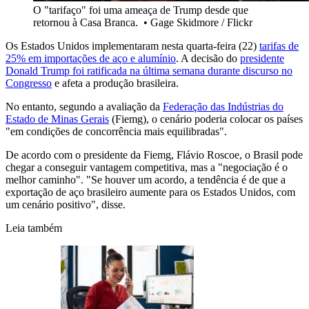
O "tarifaço" foi uma ameaça de Trump desde que
retornou à Casa Branca.
•
Gage Skidmore / Flickr
Os Estados Unidos implementaram nesta quarta-feira (22)
tarifas de
25% em importações de aço e alumínio
. A decisão do
presidente
Donald Trump foi ratificada na última semana durante discurso no
Congresso
e afeta a produção brasileira.
No entanto, segundo a avaliação da
Federação das Indústrias do
Estado de Minas Gerais
(Fiemg), o cenário poderia colocar os países
"em condições de concorrência mais equilibradas".
De acordo com o presidente da Fiemg, Flávio Roscoe, o Brasil pode
chegar a conseguir vantagem competitiva, mas a "negociação é o
melhor caminho". "Se houver um acordo, a tendência é de que a
exportação de aço brasileiro aumente para os Estados Unidos, com
um cenário positivo", disse.
Leia também