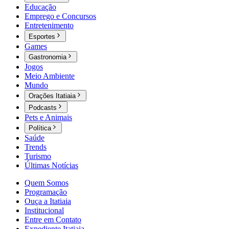
Educação
Emprego e Concursos
Entretenimento
Esportes
Games
Gastronomia
Jogos
Meio Ambiente
Mundo
Orações Itatiaia
Podcasts
Pets e Animais
Política
Saúde
Trends
Turismo
Últimas Notícias
Quem Somos
Programação
Ouça a Itatiaia
Institucional
Entre em Contato
Expediente Itatiaia