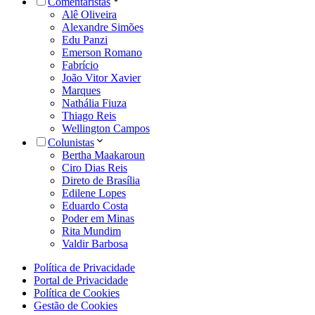
Comentaristas
Alê Oliveira
Alexandre Simões
Edu Panzi
Emerson Romano
Fabrício
João Vitor Xavier
Marques
Nathália Fiuza
Thiago Reis
Wellington Campos
Colunistas
Bertha Maakaroun
Ciro Dias Reis
Direto de Brasília
Edilene Lopes
Eduardo Costa
Poder em Minas
Rita Mundim
Valdir Barbosa
Política de Privacidade
Portal de Privacidade
Política de Cookies
Gestão de Cookies