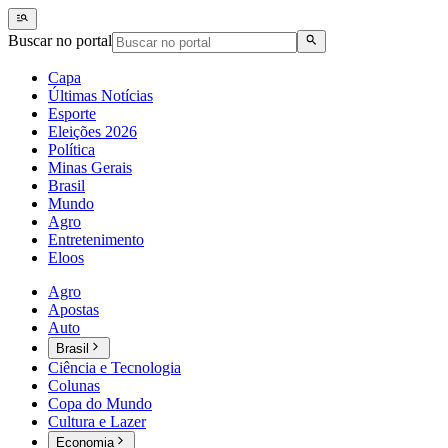
Buscar no portal
Capa
Últimas Notícias
Esporte
Eleições 2026
Política
Minas Gerais
Brasil
Mundo
Agro
Entretenimento
Eloos
Agro
Apostas
Auto
Brasil
Ciência e Tecnologia
Colunas
Copa do Mundo
Cultura e Lazer
Economia