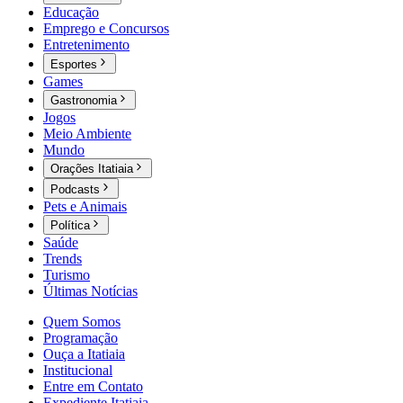
Educação
Emprego e Concursos
Entretenimento
Esportes
Games
Gastronomia
Jogos
Meio Ambiente
Mundo
Orações Itatiaia
Podcasts
Pets e Animais
Política
Saúde
Trends
Turismo
Últimas Notícias
Quem Somos
Programação
Ouça a Itatiaia
Institucional
Entre em Contato
Expediente Itatiaia