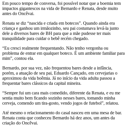
Em pouco tempo de conversa, foi possível notar que a boemia tem
impactos gigantescos na vida de Bernardo e Renata, desde muito
antes do Oncêvai.
Renata se diz “nascida e criada em botecos”. Quando ainda era
criança e ganhou um irmãozinho, seu pai costumava levá-la junto
dele a diversos bares de BH para que a mãe pudesse ter mais
tranquilidade para cuidar o bebê recém chegado.
“Eu cresci realmente frequentando. Não tenho vergonha ou
problema de entrar em qualquer boteco. É um ambiente familiar para
mim”, contou ela.
Bernardo, por sua vez, não frequentou bares desde a infância,
porém, a atuação de seu pai, Eduardo Cançado, em cervejarias o
aproximou da vida boêmia. Já no início da vida adulta passou a
frequentar bares clássicos da capital mineira.
“Sempre fui um cara mais comedido, diferente da Renata, e eu me
sentia muito bem ficando sozinho nesses bares, tomando minha
cerveja, comendo um tira-gosto, vendo jogos de futebol”, relatou.
Até mesmo o relacionamento do casal nasceu em uma mesa de bar.
Renata conta que conheceu Bernardo há dez anos, um antes da
criação do Oncêvai.