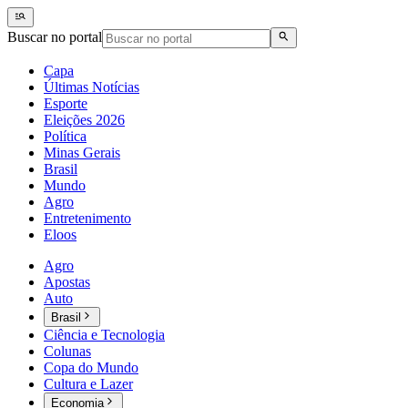
Buscar no portal
Capa
Últimas Notícias
Esporte
Eleições 2026
Política
Minas Gerais
Brasil
Mundo
Agro
Entretenimento
Eloos
Agro
Apostas
Auto
Brasil
Ciência e Tecnologia
Colunas
Copa do Mundo
Cultura e Lazer
Economia