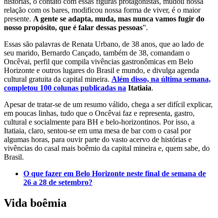
histórias, o contato com essas figuras protagonistas, mudou nossa
relação com os bares, modificou nossa forma de viver, é o maior
presente.
A gente se adapta, muda, mas nunca vamos fugir do
nosso propósito, que é falar dessas pessoas
”.
Essas são palavras de Renata Urbano, de 38 anos, que ao lado de
seu marido, Bernardo Cançado, também de 38, comandam o
Oncêvai, perfil que compila vivências gastronômicas em Belo
Horizonte e outros lugares do Brasil e mundo, e divulga agenda
cultural gratuita da capital mineira.
Além disso, na última semana,
completou 100 colunas publicadas na
Itatiaia
.
Apesar de tratar-se de um resumo válido, chega a ser difícil explicar,
em poucas linhas, tudo que o Oncêvai faz e representa, gastro,
cultural e socialmente para BH e belo-horizontinos. Por isso, a
Itatiaia, claro, sentou-se em uma mesa de bar com o casal por
algumas horas, para ouvir parte do vasto acervo de histórias e
vivências do casal mais boêmio da capital mineira e, quem sabe, do
Brasil.
O que fazer em Belo Horizonte neste final de semana de
26 a 28 de setembro?
Vida boêmia