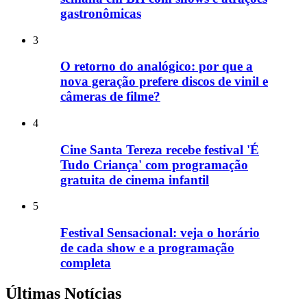
gastronômicas
3
O retorno do analógico: por que a
nova geração prefere discos de vinil e
câmeras de filme?
4
Cine Santa Tereza recebe festival 'É
Tudo Criança' com programação
gratuita de cinema infantil
5
Festival Sensacional: veja o horário
de cada show e a programação
completa
Últimas Notícias