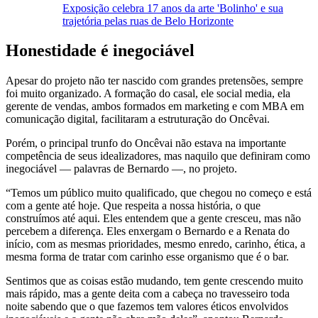
Exposição celebra 17 anos da arte 'Bolinho' e sua
trajetória pelas ruas de Belo Horizonte
Honestidade é inegociável
Apesar do projeto não ter nascido com grandes pretensões, sempre
foi muito organizado. A formação do casal, ele social media, ela
gerente de vendas, ambos formados em marketing e com MBA em
comunicação digital, facilitaram a estruturação do Oncêvai.
Porém, o principal trunfo do Oncêvai não estava na importante
competência de seus idealizadores, mas naquilo que definiram como
inegociável — palavras de Bernardo —, no projeto.
“Temos um público muito qualificado, que chegou no começo e está
com a gente até hoje. Que respeita a nossa história, o que
construímos até aqui. Eles entendem que a gente cresceu, mas não
percebem a diferença. Eles enxergam o Bernardo e a Renata do
início, com as mesmas prioridades, mesmo enredo, carinho, ética, a
mesma forma de tratar com carinho esse organismo que é o bar.
Sentimos que as coisas estão mudando, tem gente crescendo muito
mais rápido, mas a gente deita com a cabeça no travesseiro toda
noite sabendo que o que fazemos tem valores éticos envolvidos