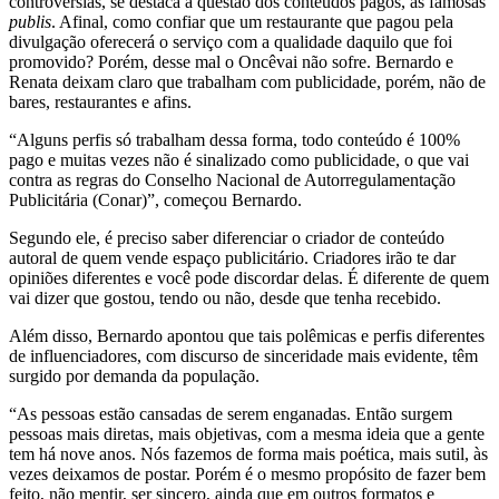
controvérsias, se destaca a questão dos conteúdos pagos, as famosas
publis
. Afinal, como confiar que um restaurante que pagou pela
divulgação oferecerá o serviço com a qualidade daquilo que foi
promovido? Porém, desse mal o Oncêvai não sofre. Bernardo e
Renata deixam claro que trabalham com publicidade, porém, não de
bares, restaurantes e afins.
“Alguns perfis só trabalham dessa forma, todo conteúdo é 100%
pago e muitas vezes não é sinalizado como publicidade, o que vai
contra as regras do Conselho Nacional de Autorregulamentação
Publicitária (Conar)”, começou Bernardo.
Segundo ele, é preciso saber diferenciar o criador de conteúdo
autoral de quem vende espaço publicitário. Criadores irão te dar
opiniões diferentes e você pode discordar delas. É diferente de quem
vai dizer que gostou, tendo ou não, desde que tenha recebido.
Além disso, Bernardo apontou que tais polêmicas e perfis diferentes
de influenciadores, com discurso de sinceridade mais evidente, têm
surgido por demanda da população.
“As pessoas estão cansadas de serem enganadas. Então surgem
pessoas mais diretas, mais objetivas, com a mesma ideia que a gente
tem há nove anos. Nós fazemos de forma mais poética, mais sutil, às
vezes deixamos de postar. Porém é o mesmo propósito de fazer bem
feito, não mentir, ser sincero, ainda que em outros formatos e