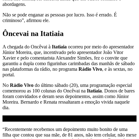
abordagens.
Não se pode enganar as pessoas por lucro. Isso é errado. É
criminoso”, afirmou ele.
Ôncevai na Itatiaia
A chegada do Oncêvai à
Itatiaia
ocorreu por meio do apresentador
Júnior Moreira, que, incentivado pelo apresentador João Vitor
Xavier e pelo comentarista Alexandre Simões, fez o convite que
garantiu a dupla como figurinhas carimbadas das manhãs de sábado
nas plataformas da rádio, no programa
Rádio Vivo
, e às sextas, no
portal.
No
Rádio Vivo
do último sábado (20), uma programação especial
comemorou as 100 colunas do Oncêvai na
Itatiaia
. Donos de bares
foram convidados e deram seus depoimentos, assim como Júnior
Moreira. Bernardo e Renata ressaltaram a emoção vivida naquele
dia.
“Recentemente recebemos um depoimento muito bonito de uma
filha que contou que sua mãe, de 81 anos, não tem celular, não mexe