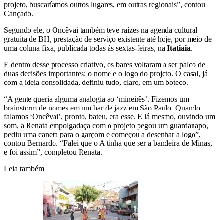
projeto, buscaríamos outros lugares, em outras regionais”, contou
Cançado.
Segundo ele, o Oncêvai também teve raízes na agenda cultural
gratuita de BH, prestação de serviço existente até hoje, por meio de
uma coluna fixa, publicada todas às sextas-feiras, na
Itatiaia
.
E dentro desse processo criativo, os bares voltaram a ser palco de
duas decisões importantes: o nome e o logo do projeto. O casal, já
com a ideia consolidada, definiu tudo, claro, em um boteco.
“A gente queria alguma analogia ao ‘mineirês’. Fizemos um
brainstorm de nomes em um bar de jazz em São Paulo. Quando
falamos ‘Oncêvai’, pronto, bateu, era esse. E lá mesmo, ouvindo um
som, a Renata empolgadaça com o projeto pegou um guardanapo,
pediu uma caneta para o garçom e começou a desenhar a logo”,
contou Bernardo. “Falei que o A tinha que ser a bandeira de Minas,
e foi assim”, completou Renata.
Leia também