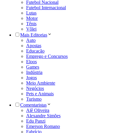
Futebol Nacional
Futebol Internacional
Lutas
Motor
Tênis
Vôlei
Mais Editorias
Auto
Apostas
Educação
Emprego e Concursos
Eloos
Games
Indústria
Jogos
Meio Ambiente
Negócios
Pets e Animais
Turismo
Comentaristas
Alê Oliveira
Alexandre Simões
Edu Panzi
Emerson Romano
Fabrício