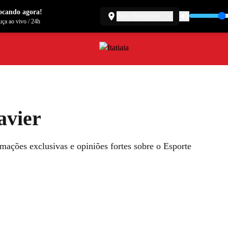
ocando agora!
Belo Horizonte
ça ao vivo
/
24h
avier
ormações exclusivas e opiniões fortes sobre o Esporte