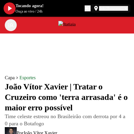
Tocando agora!
Belo Horizonte
Ouça ao vivo
/
24h
Capa
Esportes
João Vítor Xavier | Tratar o
Cruzeiro como 'terra arrasada' é o
maior erro possível
Time celeste estreou no Brasileirão com derrota por 4 a
0 para o Botafogo
Por
João Vítor Xavier