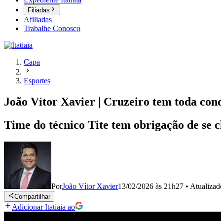
Filiadas
Afiliadas
Trabalhe Conosco
Capa
Esportes
João Vítor Xavier | Cruzeiro tem toda co
Time do técnico Tite tem obrigação de se c
Por
João Vítor Xavier
13/02/2026 às 21h27
•
Atualiza
Compartilhar
Adicionar Itatiaia ao