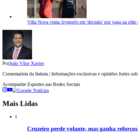
Villa Nova visita Aymorés em 'decisão' por vaga na eli
Por
João Vítor Xavier
Comentarista da Itatiaia | Informações exclusivas e opiniões fortes so
Acompanhe
Esportes
nas Redes Sociais
Mais Lidas
1
Cruzeiro perde volante, mas ganha reforços