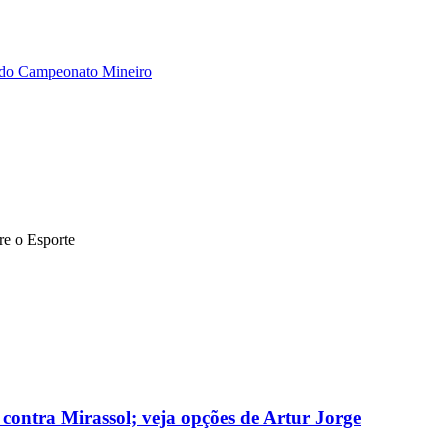
te do Campeonato Mineiro
bre o Esporte
 contra Mirassol; veja opções de Artur Jorge