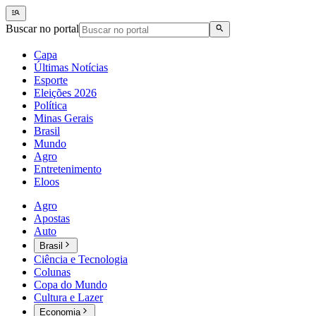
Buscar no portal
Capa
Últimas Notícias
Esporte
Eleições 2026
Política
Minas Gerais
Brasil
Mundo
Agro
Entretenimento
Eloos
Agro
Apostas
Auto
Brasil
Ciência e Tecnologia
Colunas
Copa do Mundo
Cultura e Lazer
Economia