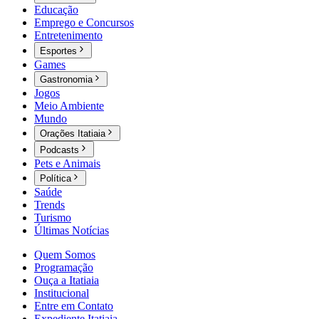
Educação
Emprego e Concursos
Entretenimento
Esportes
Games
Gastronomia
Jogos
Meio Ambiente
Mundo
Orações Itatiaia
Podcasts
Pets e Animais
Política
Saúde
Trends
Turismo
Últimas Notícias
Quem Somos
Programação
Ouça a Itatiaia
Institucional
Entre em Contato
Expediente Itatiaia