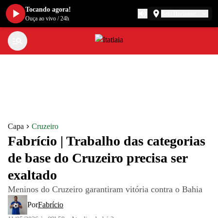
Tocando agora!
Belo Horizonte
Ouça ao vivo
/
24h
Capa
Cruzeiro
Fabrício | Trabalho das categorias
de base do Cruzeiro precisa ser
exaltado
Meninos do Cruzeiro garantiram vitória contra o Bahia
Por
Fabrício