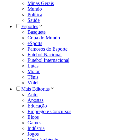
Minas Gerais
Mundo
Política
Saúde
Esportes
Basquete
Copa do Mundo
eSports
Famosos do Esporte
Futebol Nacional
Futebol Internacional
Lutas
Motor
Tênis
Vôlei
Mais Editorias
Auto
Apostas
Educação
Emprego e Concursos
Eloos
Games
Indústria
Jogos
Meio Ambiente