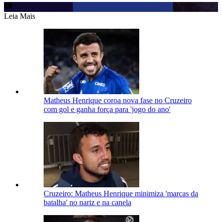
Leia Mais
Matheus Henrique coroa nova fase no Cruzeiro
com gol e ganha força para 'jogo do ano'
Cruzeiro: Matheus Henrique minimiza 'marcas da
batalha' no nariz e na canela