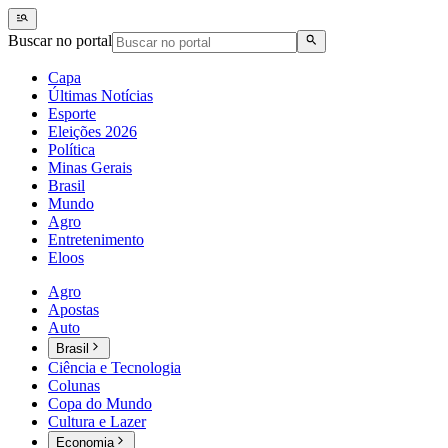
Buscar no portal
Capa
Últimas Notícias
Esporte
Eleições 2026
Política
Minas Gerais
Brasil
Mundo
Agro
Entretenimento
Eloos
Agro
Apostas
Auto
Brasil
Ciência e Tecnologia
Colunas
Copa do Mundo
Cultura e Lazer
Economia