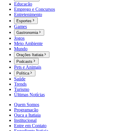
Educação
Emprego e Concursos
Entretenimento
Esportes
Games
Gastronomia
Jogos
Meio Ambiente
Mundo
Orações Itatiaia
Podcasts
Pets e Animais
Política
Saúde
Trends
Turismo
Últimas Notícias
Quem Somos
Programação
Ouça a Itatiaia
Institucional
Entre em Contato
Expediente Itatiaia