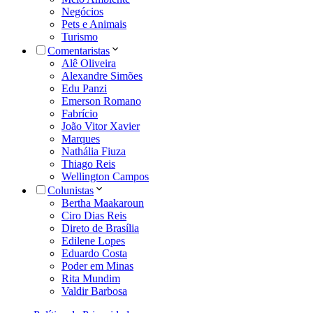
Negócios
Pets e Animais
Turismo
Comentaristas
Alê Oliveira
Alexandre Simões
Edu Panzi
Emerson Romano
Fabrício
João Vitor Xavier
Marques
Nathália Fiuza
Thiago Reis
Wellington Campos
Colunistas
Bertha Maakaroun
Ciro Dias Reis
Direto de Brasília
Edilene Lopes
Eduardo Costa
Poder em Minas
Rita Mundim
Valdir Barbosa