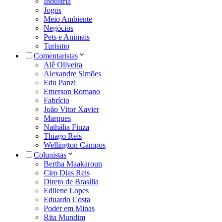
Indústria
Jogos
Meio Ambiente
Negócios
Pets e Animais
Turismo
Comentaristas
Alê Oliveira
Alexandre Simões
Edu Panzi
Emerson Romano
Fabrício
João Vitor Xavier
Marques
Nathália Fiuza
Thiago Reis
Wellington Campos
Colunistas
Bertha Maakaroun
Ciro Dias Reis
Direto de Brasília
Edilene Lopes
Eduardo Costa
Poder em Minas
Rita Mundim