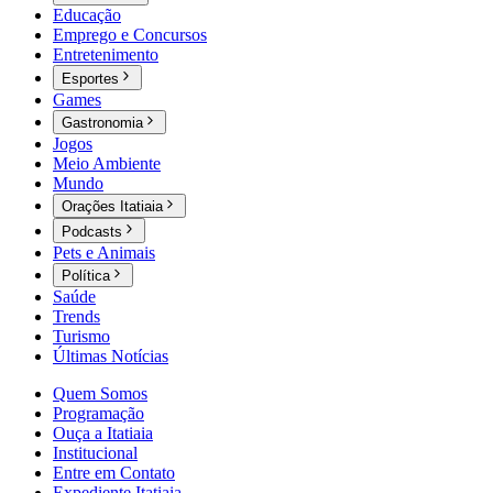
Educação
Emprego e Concursos
Entretenimento
Esportes
Games
Gastronomia
Jogos
Meio Ambiente
Mundo
Orações Itatiaia
Podcasts
Pets e Animais
Política
Saúde
Trends
Turismo
Últimas Notícias
Quem Somos
Programação
Ouça a Itatiaia
Institucional
Entre em Contato
Expediente Itatiaia