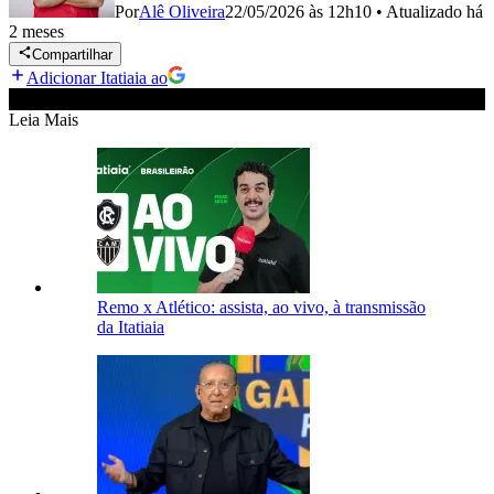
Por
Alê Oliveira
22/05/2026 às 12h10
•
Atualizado
há
2 meses
Compartilhar
Adicionar Itatiaia ao
Leia Mais
Remo x Atlético: assista, ao vivo, à transmissão
da Itatiaia