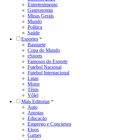
Entretenimento
Gastronomia
Minas Gerais
Mundo
Política
Saúde
Esportes
Basquete
Copa do Mundo
eSports
Famosos do Esporte
Futebol Nacional
Futebol Internacional
Lutas
Motor
Tênis
Vôlei
Mais Editorias
Auto
Apostas
Educação
Emprego e Concursos
Eloos
Games