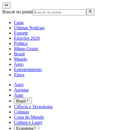
Buscar no portal
Capa
Últimas Notícias
Esporte
Eleições 2026
Política
Minas Gerais
Brasil
Mundo
Agro
Entretenimento
Eloos
Agro
Apostas
Auto
Brasil
Ciência e Tecnologia
Colunas
Copa do Mundo
Cultura e Lazer
Economia