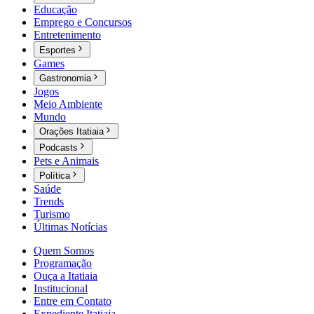
Educação
Emprego e Concursos
Entretenimento
Esportes
Games
Gastronomia
Jogos
Meio Ambiente
Mundo
Orações Itatiaia
Podcasts
Pets e Animais
Política
Saúde
Trends
Turismo
Últimas Notícias
Quem Somos
Programação
Ouça a Itatiaia
Institucional
Entre em Contato
Expediente Itatiaia